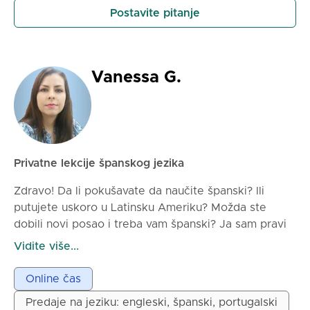
život. Moj cilj je da transformišem vaš proces učenja
Postavite pitanje
u angažovan i korisno iskustvo gde možete videti
opipljiv napredak u svakoj sesiji.
Vanessa G.
Privatne lekcije španskog jezika
Zdravo! Da li pokušavate da naučite španski? Ili
putujete uskoro u Latinsku Ameriku? Možda ste
dobili novi posao i treba vam španski? Ja sam pravi
učitelj da vas naučim španski. Nećete se dosaditi. To
Vidite više...
vam mogu obećati.
Online čas
Predaje na jeziku: engleski, španski, portugalski