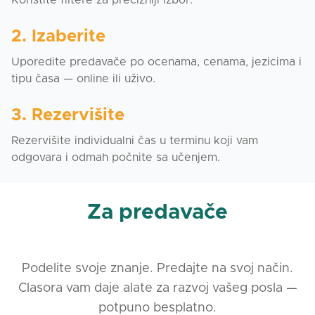
Koristite filtere za precizniji izbor.
2. Izaberite
Uporedite predavače po ocenama, cenama, jezicima i
tipu časa — online ili uživo.
3. Rezervišite
Rezervišite individualni čas u terminu koji vam
odgovara i odmah počnite sa učenjem.
Za predavače
Podelite svoje znanje. Predajte na svoj način.
Clasora vam daje alate za razvoj vašeg posla —
potpuno besplatno.