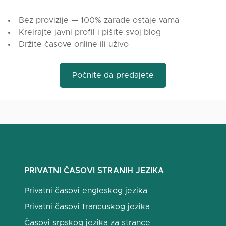
Bez provizije — 100% zarade ostaje vama
Kreirajte javni profil i pišite svoj blog
Držite časove online ili uživo
Počnite da predajete
PRIVATNI ČASOVI STRANIH JEZIKA
Privatni časovi engleskog jezika
Privatni časovi francuskog jezika
Časovi srpskog jezika za strance