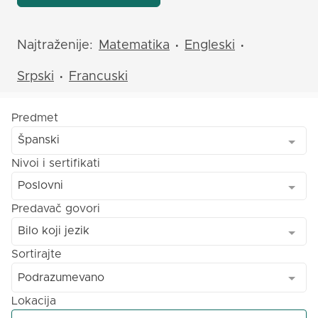
Najtraženije:
Matematika
Engleski
•
•
Srpski
Francuski
•
Predmet
Španski
Nivoi i sertifikati
Poslovni
Predavač govori
Bilo koji jezik
Sortirajte
Podrazumevano
Lokacija