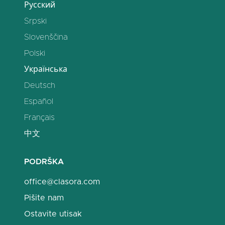
Русский
Srpski
Slovenščina
Polski
Українська
Deutsch
Español
Français
中文
PODRŠKA
office@clasora.com
Pišite nam
Ostavite utisak