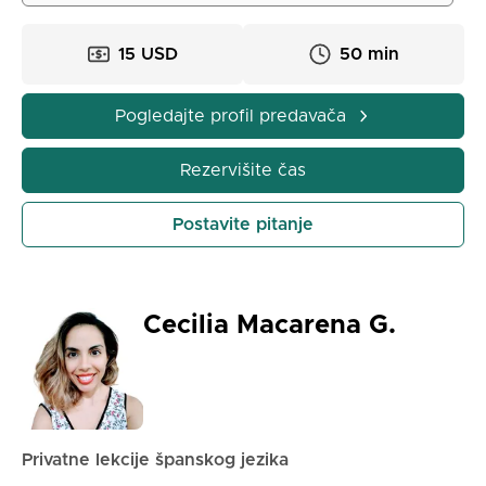
15 USD
50 min
Pogledajte profil predavača
Rezervišite čas
Postavite pitanje
Cecilia Macarena G.
Privatne lekcije španskog jezika