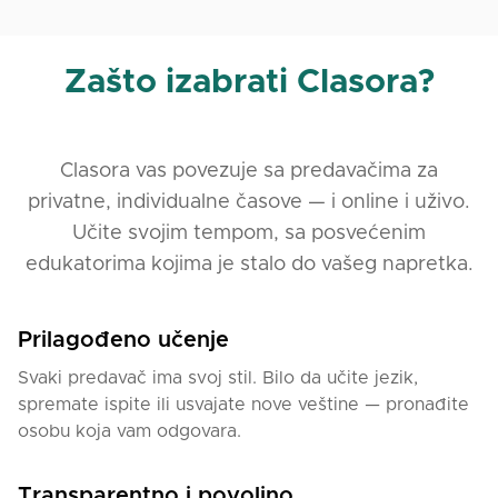
multidisciplinarnim i interdisciplinarnim veštinama
sinergijski usmerenim na svakodnevne radne ose, u
kombinaciji sa otvorenom sklonošću za timski rad i
Zašto izabrati Clasora?
samoupravljanje radnim performansama, temeljno
sam sposoban da promovišem proaktivno, uzajamno
i recipročno učešće i saradnju.
Clasora vas povezuje sa predavačima za
privatne, individualne časove — i online i uživo.
Učite svojim tempom, sa posvećenim
edukatorima kojima je stalo do vašeg napretka.
Prilagođeno učenje
Svaki predavač ima svoj stil. Bilo da učite jezik,
spremate ispite ili usvajate nove veštine — pronađite
osobu koja vam odgovara.
Transparentno i povoljno