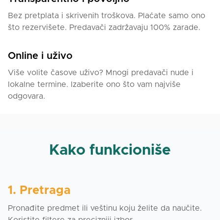
Bez pretplata i skrivenih troškova. Plaćate samo ono
što rezervišete. Predavači zadržavaju 100% zarade.
Online i uživo
Više volite časove uživo? Mnogi predavači nude i
lokalne termine. Izaberite ono što vam najviše
odgovara.
Kako funkcioniše
1. Pretraga
Pronađite predmet ili veštinu koju želite da naučite.