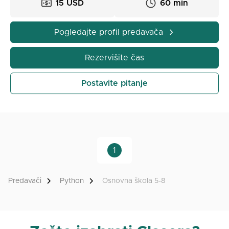
15 USD
60 min
vaš investicija u moje sesije biti korisna.
Pogledajte profil predavača
Rezervišite čas
Postavite pitanje
1
Predavači
Python
Osnovna škola 5-8