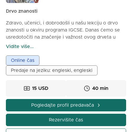
Drvo znanosti
Zdravo, učenici, i dobrodošli u našu lekciju o drvo
znanosti u okviru programa IGCSE. Danas ćemo se
usredotočiti na značenje i važnost ovog drveta u
religijama i mitologijama, uz poseban naglasak na
Vidite više...
kršćanskoj i islamskoj tradiciji. Saznajte više o četiri
glavne teme koje pokriva ova lekciju i kako one utiču
Online čas
na naše razumevanje duhovnog značaja drveta
Predaje na jeziku: engleski, engleski
znanosti.
15 USD
40 min
Pogledajte profil predavača
Rezervišite čas