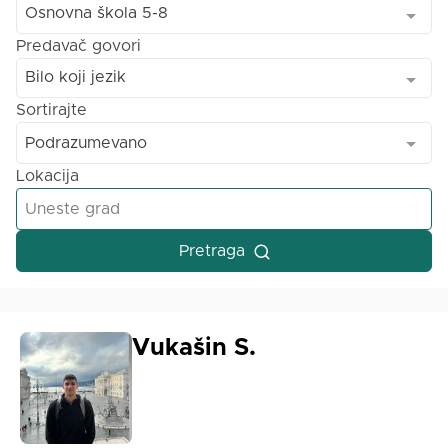
Osnovna škola 5-8
Predavač govori
Bilo koji jezik
Sortirajte
Podrazumevano
Lokacija
Pretraga
Vukašin S.