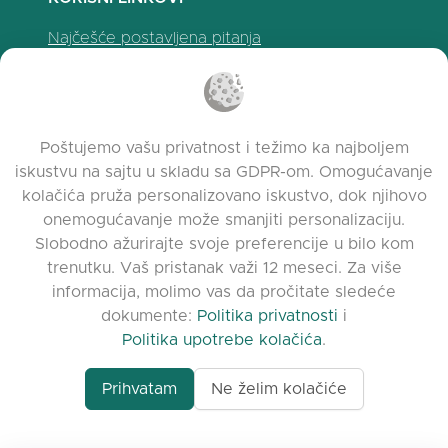
Najčešće postavljena pitanja
Politika privatnosti
Politika upotrebe kolačića
Uslovi korišćenja
Poštujemo vašu privatnost i težimo ka najboljem
Napomene o izdanju
iskustvu na sajtu u skladu sa GDPR-om. Omogućavanje
kolačića pruža personalizovano iskustvo, dok njihovo
onemogućavanje može smanjiti personalizaciju.
Slobodno ažurirajte svoje preferencije u bilo kom
trenutku. Vaš pristanak važi 12 meseci. Za više
informacija, molimo vas da pročitate sledeće
dokumente:
Politika privatnosti
i
Politika upotrebe kolačića
.
Prihvatam
Ne želim kolačiće
www.quora.com/prof
© 2026 clasora.com platform | Sva prava
Agent-7/Maximizing-
zadržana | Developed by
C9 Group
Learning-Potential-T