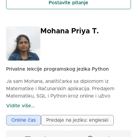
Postavite pitanje
Mohana Priya T.
Privatne lekcije programskog jezika Python
Ja sam Mohana, analitičarka sa diplomom iz
Matematike i Računarskih aplikacija. Predajem
Matematiku, SQL i Python kroz online i uživo
interaktivne sesije. Dodatno, mogu da predajem
Vidite više...
engleski jezik, koji sam učila od osnovne škole do
fakulteta. Možete mi reći teme koje treba naučiti
Online čas
Predaje na jeziku: engleski
dan ili dva dana pre lekcije, tako da mogu da
pripremim materijale za obuku. Uveravam vas da će