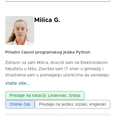
Milica G.
Privatni časovi programskog jezika Python
Zdravo! Ja sam Milica, brucoš sam na Elektronskom
fakultetu u Nišu. Završila sam IT smer u gimnaziji i
strastvena sam u pomaganju učenicima da savladaju
matematiku i programiranje (od programskih jezika
Vidite više...
mogu Vam pomoći za C, C++, C#, Python, SQL).
Predaje na lokaciji: Leskovac, Srbija
Nudim individualne časove za osnovce i
Online čas
Predaje na jeziku: srpski, engleski
srednjoškolce, kao i pripreme za prijemne ispite.
Časove držim online i lično, prilagođavam ih