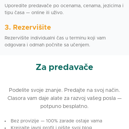
Uporedite predavače po ocenama, cenama, jezicima i
tipu časa — online ili uživo.
3. Rezervišite
Rezervišite individualni čas u terminu koji vam
odgovara i odmah počnite sa učenjem.
Za predavače
Podelite svoje znanje. Predajte na svoj način.
Clasora vam daje alate za razvoj vašeg posla —
potpuno besplatno.
Bez provizije — 100% zarade ostaje vama
Kreirajte javni profil i pišite svoj blog