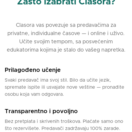
Zašto izabrati Clasora?
Clasora vas povezuje sa predavačima za
privatne, individualne časove — i online i uživo.
Učite svojim tempom, sa posvećenim
edukatorima kojima je stalo do vašeg napretka.
Prilagođeno učenje
Svaki predavač ima svoj stil. Bilo da učite jezik,
spremate ispite ili usvajate nove veštine — pronađite
osobu koja vam odgovara.
Transparentno i povoljno
Bez pretplata i skrivenih troškova. Plaćate samo ono
što rezervišete. Predavači zadržavaju 100% zarade.