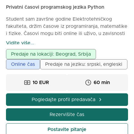
Privatni časovi programskog jezika Python
Student sam završne godine Elektrotehničkog
fakulteta, držim časove iz programiranja, matematike
i fizike. Časovi mogu biti online ili uživo, u zavisnosti
od dogovora.
Vidite više...
Predaje na lokaciji: Beograd, Srbija
Online čas
Predaje na jeziku: srpski, engleski
10 EUR
60 min
Pogledajte profil predavača
Rezervišite čas
Postavite pitanje