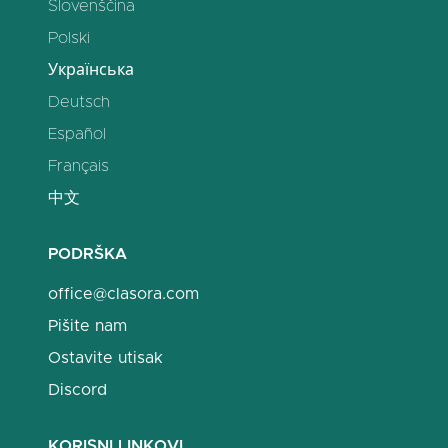
Slovenščina
Polski
Українська
Deutsch
Español
Français
中文
PODRŠKA
office@clasora.com
Pišite nam
Ostavite utisak
Discord
KORISNI LINKOVI