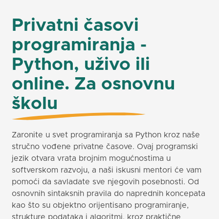
Privatni časovi
programiranja -
Python, uživo ili
online. Za osnovnu
školu
Zaronite u svet programiranja sa Python kroz naše
stručno vođene privatne časove. Ovaj programski
jezik otvara vrata brojnim mogućnostima u
softverskom razvoju, a naši iskusni mentori će vam
pomoći da savladate sve njegovih posebnosti. Od
osnovnih sintaksnih pravila do naprednih koncepata
kao što su objektno orijentisano programiranje,
strukture podataka i algoritmi, kroz praktične