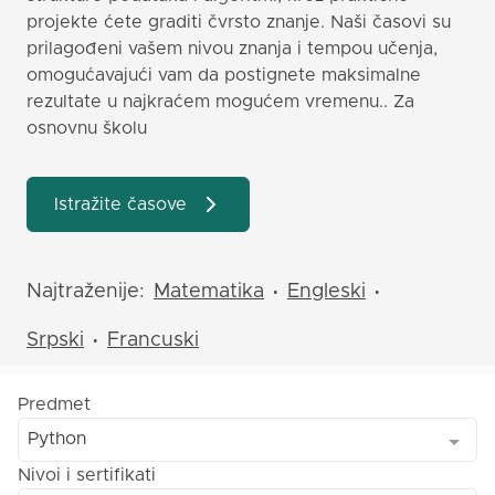
projekte ćete graditi čvrsto znanje. Naši časovi su
prilagođeni vašem nivou znanja i tempou učenja,
omogućavajući vam da postignete maksimalne
rezultate u najkraćem mogućem vremenu.. Za
osnovnu školu
Istražite časove
Najtraženije:
Matematika
Engleski
•
•
Srpski
Francuski
•
Predmet
Python
Nivoi i sertifikati