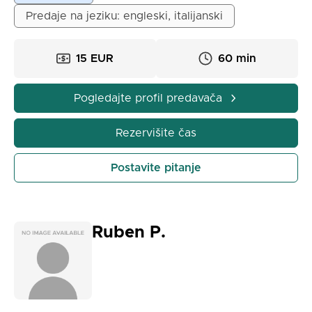
Predaje na jeziku: engleski, italijanski
15 EUR
60 min
Pogledajte profil predavača
Rezervišite čas
Postavite pitanje
Ruben P.