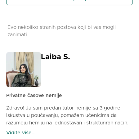
Evo nekoliko stranih postova koji bi vas mogli
zanimati.
Laiba S.
Privatne časove hemije
Zdravo! Ja sam predan tutor hemije sa 3 godine
iskustva u poučavanju, pomažem učenicima da
razumeju hemiju na jednostavan i strukturiran način.
Podučavam učenike na svim nivoima, uključujući
Vidite više...
školu, GCSE, IB i početnike. Bez obzira da li se borite