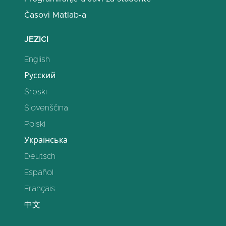
Časovi Matlab-a
JEZICI
English
Русский
Srpski
Slovenščina
Polski
Українська
Deutsch
Español
Français
中文