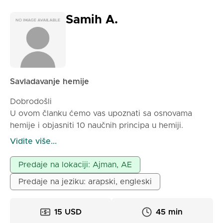
Samih A.
Savladavanje hemije
Dobrodošli
U ovom članku ćemo vas upoznati sa osnovama
hemije i objasniti 10 naučnih principa u hemiji.
Takođe ćemo razmotriti hemijske reakcije i njihove
Vidite više...
primene u svakodnevnom životu. Nadamo se da će
vam ovaj članak pomoći da bolje razumete hemiju i
Predaje na lokaciji: Ajman, AE
njenu važnost.^_^
Predaje na jeziku: arapski, engleski
15 USD
45 min