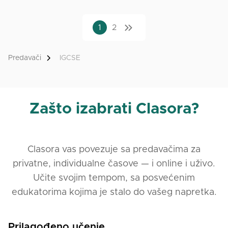
1
2
Predavači
IGCSE
Zašto izabrati Clasora?
Clasora vas povezuje sa predavačima za
privatne, individualne časove — i online i uživo.
Učite svojim tempom, sa posvećenim
edukatorima kojima je stalo do vašeg napretka.
Prilagođeno učenje