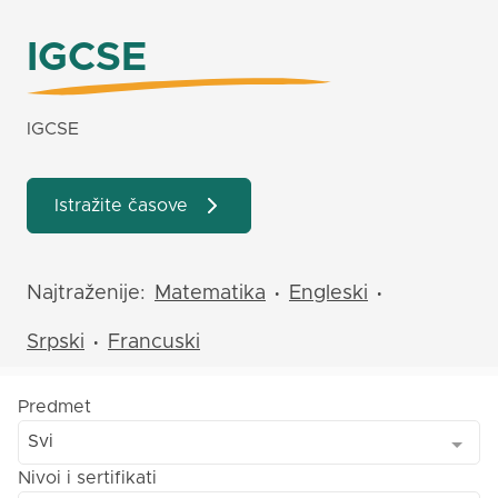
IGCSE
IGCSE
Istražite časove
Najtraženije:
Matematika
Engleski
•
•
Srpski
Francuski
•
Predmet
Svi
Nivoi i sertifikati