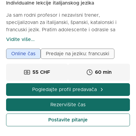
Individualne lekcije italijanskog jezika
Ja sam rodni profesor i nezavisni trener,
specijalizovan za italijanski, španski, katalonski i
francuski jezik. Pratim adolescente i odrasle sa
personalizovanom, jasnom i rezultatima orijentisanom
Vidite više...
pedagogijom. Moje lekcije su strukturirane i
prilagođene ciljevima svakog studenta, sa jakim
Online čas
Predaje na jeziku: francuski
naglaskom na govornoj praksi, razumevanju i
konkretnoj upotrebi jezika. Moj pristup
55 CHF
60 min
dobrohotnosti omogućava brzo sticanje
samopouzdanja, fluidnosti i autonomije, bilo za ličnu,
akademsku ili profesionalnu upotrebu.
Pogledajte profil predavača
Rezervišite čas
Postavite pitanje