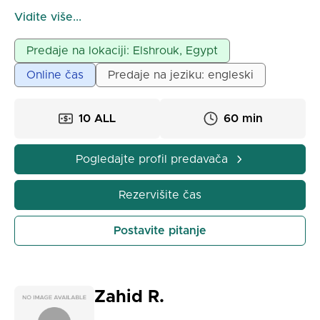
postignete svoj cilj učenja arapskog jezika. Ako
Vidite više...
zaista želite da govorite poput domorodaca, koristim
različite materijale kao što su videozapisi, fotografije
Predaje na lokaciji: Elshrouk, Egypt
i igre kako bi učenje bilo zabavno.
Online čas
Predaje na jeziku: engleski
10 ALL
60 min
Pogledajte profil predavača
Rezervišite čas
Postavite pitanje
Zahid R.