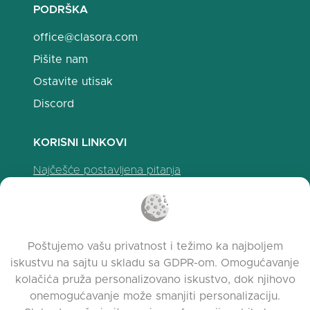
PODRŠKA
office@clasora.com
Pišite nam
Ostavite utisak
Discord
KORISNI LINKOVI
Najčešće postavljena pitanja
Politika privatnosti
Politika upotrebe kolačića
Uslovi korišćenja
Poštujemo vašu privatnost i težimo ka najboljem
Napomene o izdanju
iskustvu na sajtu u skladu sa GDPR-om. Omogućavanje
kolačića pruža personalizovano iskustvo, dok njihovo
onemogućavanje može smanjiti personalizaciju.