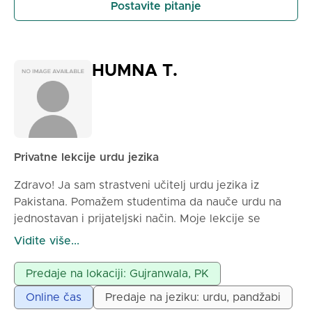
Postavite pitanje
HUMNA T.
Privatne lekcije urdu jezika
Zdravo! Ja sam strastveni učitelj urdu jezika iz
Pakistana. Pomažem studentima da nauče urdu na
jednostavan i prijateljski način. Moje lekcije se
fokusiraju na govor, čitanje, pisanje i gramatiku kako
Vidite više...
biste mogli samouvereno da komunicirate. Moj stil
poučavanja je lagan, interaktivan i savršen za
Predaje na lokaciji: Gujranwala, PK
početnike. Prilagođavam lekcije za decu i odrasle u
Online čas
Predaje na jeziku: urdu, pandžabi
skladu sa njihovim ciljevima učenja. Ako želite da