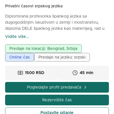
Privatni časovi srpskog jezika
Diplomirana profesorka špankog jezika sa
dugogodišnjim iskustvom u zemlji i inostranstvu,
diploma DELE špankog jezika kao maternjeg, rad u
srednjim i osnovnom škoalma honorarno, drži časove
Vidite više...
španskog jezika za decu i odrasle, oline ili uživo,
gramatika, konverzacija, priprema za polaganje
Predaje na lokaciji: Beograd, Srbija
ispita.
Online čas
Predaje na jeziku: srpski
1500 RSD
45 min
Pogledajte profil predavača
Rezervišite čas
Postavite pitanje