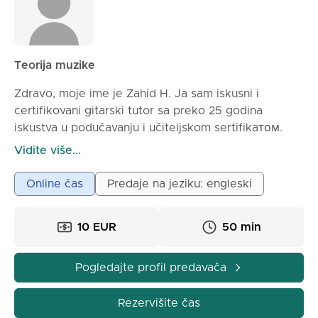
Teorija muzike
Zdravo, moje ime je Zahid H. Ja sam iskusni i
certifikovani gitarski tutor sa preko 25 godina
iskustva u podučavanju i učiteljskom sertifikaтом.
Tokom ovog vremena, nastupao sam na koncertima
Vidite više...
uživo na različitim lokacijama, komponovao sam
kompozicije i transkribovao muziku za različite
Online čas
Predaje na jeziku: engleski
žanrove. Imam 25 godina iskustva u podučavanju.
Takođe sam certifikovan od strane Alliance Francais.
10 EUR
50 min
Počeo sam da predajem tamo 2019. godine. Pored
toga, održao sam mnogo koncerata. Moja druga
radna iskustva uključuju PACC i nekoliko škola, uz
Pogledajte profil predavača
druge poslove.
Rezervišite čas