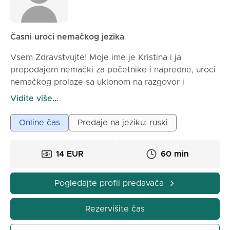
poboljšavamo!
Časni uroci nemačkog jezika
Vsem Zdravstvujte! Moje ime je Kristina i ja
prepodajem nemački za početnike i napredne, uroci
nemačkog prolaze sa uklonom na razgovor i
gramatiku, do nivoa B2. Ja živu i učusću u Germaniji
Vidite više...
uže već 4 godine. Razgovor bez akcenta
Online čas
Predaje na jeziku: ruski
14 EUR
60 min
Pogledajte profil predavača
Rezervišite čas