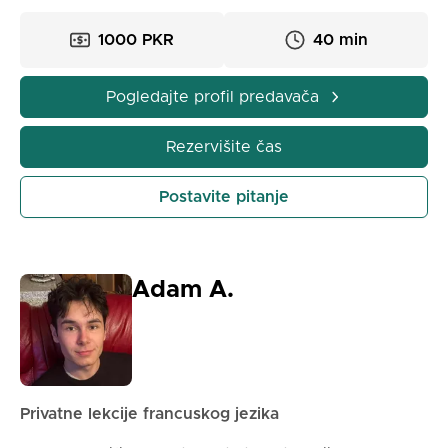
naučite stvarni urdu korak po korak, rezervišite
lekciju i započnite svoje putovanje učenja urdua sa
1000 PKR
40 min
mnom.
Pogledajte profil predavača
Rezervišite čas
Postavite pitanje
Adam A.
Privatne lekcije francuskog jezika