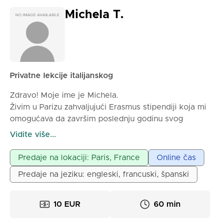
Michela T.
Privatne lekcije italijanskog
Zdravo! Moje ime je Michela.
Živim u Parizu zahvaljujući Erasmus stipendiji koja mi
omogućava da završim poslednju godinu svog
prvostepenog studija na Univerzitetu Sorbonne
Vidite više...
Nouvelle. Moj studij jezika, kultura i strane
književnosti omogućio mi je da steknem ne samo
Predaje na lokaciji: Paris, France
Online čas
jezične i semiološke veštine, već i istorijsko i
Predaje na jeziku: engleski, francuski, španski
književno znanje. Specijalizovana sam za engleski i
francuski jezik, a pohađam i kurseve portugalskog i
španskog, kao i kurseve italijanskog jezika i
10 EUR
60 min
književnosti. Sa mnom ćete naučiti da pravilno