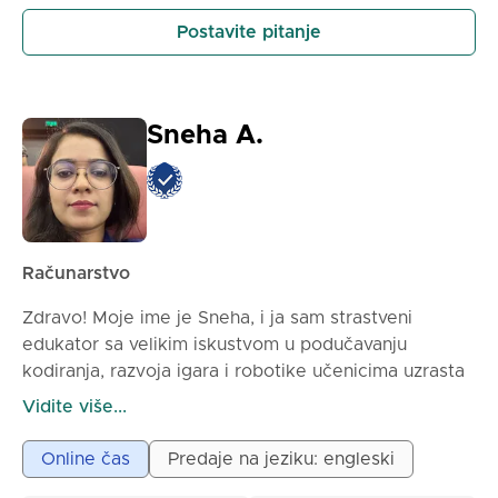
Postavite pitanje
Sneha A.
Računarstvo
Zdravo! Moje ime je Sneha, i ja sam strastveni
edukator sa velikim iskustvom u podučavanju
kodiranja, razvoja igara i robotike učenicima uzrasta
od 6 do 18 godina. Ja sam autor Vodiča za
Vidite više...
skriptiranje Robloxa za početnike. Iako sam novi
učitelj ovde, imam godine iskustva kao instruktor
Online čas
Predaje na jeziku: engleski
kodiranja, podučavajući učenike uzrasta od 6 do 18