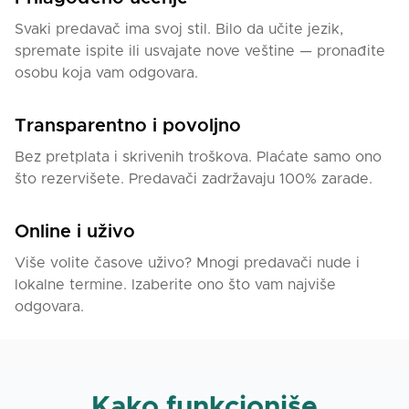
Svaki predavač ima svoj stil. Bilo da učite jezik,
spremate ispite ili usvajate nove veštine — pronađite
osobu koja vam odgovara.
Transparentno i povoljno
Bez pretplata i skrivenih troškova. Plaćate samo ono
što rezervišete. Predavači zadržavaju 100% zarade.
Online i uživo
Više volite časove uživo? Mnogi predavači nude i
lokalne termine. Izaberite ono što vam najviše
odgovara.
Kako funkcioniše