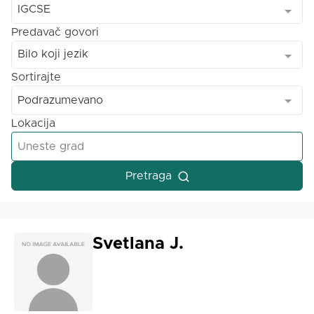
IGCSE
Predavač govori
Bilo koji jezik
Sortirajte
Podrazumevano
Lokacija
Pretraga
Svetlana J.