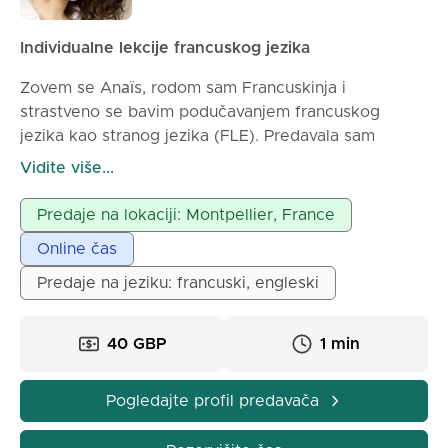
Individualne lekcije francuskog jezika
Zovem se Anаїs, rodom sam Francuskinja i
strastveno se bavim podučavanjem francuskog
jezika kao stranog jezika (FLE). Predavala sam
francuski u Londonu tokom 6 godina studentima svih
Vidite više...
uzrasta i nivoa, a takođe sam radila u Sjedinjenim
Državama kao au-pair, gde sam podučavala francuski
Predaje na lokaciji: Montpellier, France
decu dok sam usavršavala svoj engleski. Moji kursevi
Online čas
su praktični, personalizovani i prijatni. Prilagođavam
se potrebama i nivou svakog studenta, bilo da je u
Predaje na jeziku: francuski, engleski
pitanju putovanje, posao, ispite ili svakodnevni život.
Organizujem svoje lekcije na progresivan način:
40 GBP
1 min
revizija vokabulara, praktični vežbi, vođena
konverzacija i saveti za povećanje samopouzdanja u
govoru. Zahvaljujući mojim kursevima, moći ćete da
Pogledajte profil predavača
govorite francuski sa samopouzdanjem, razumete