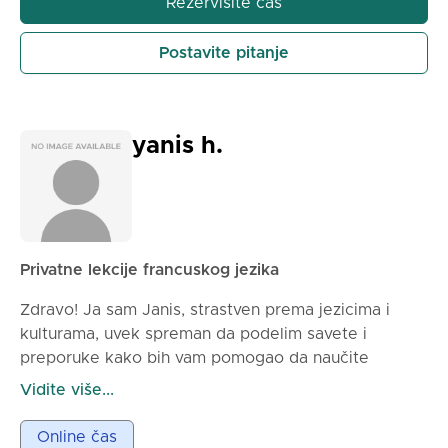
jezik u stvarnom životu i postignete svoje lične ili
Rezervišite čas
profesionalne ciljeve. Prva online lekcija je besplatna
kako bismo se upoznali i definisali vaše ciljeve.
Postavite pitanje
yanis h.
Privatne lekcije francuskog jezika
Zdravo! Ja sam Janis, strastven prema jezicima i
kulturama, uvek spreman da podelim savete i
preporuke kako bih vam pomogao da naučite
francuski na prirodan i ugodan način. Moj cilj je da
Vidite više...
vam pomognem da brzo i samopouzdano
napredujete.
Online čas