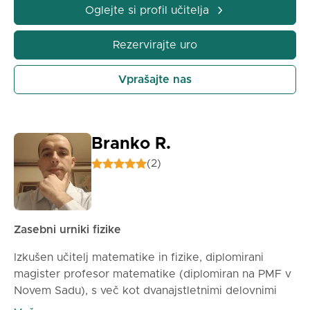
Oglejte si profil učitelja
Rezervirajte uro
Vprašajte nas
Branko R.
(2)
Zasebni urniki fizike
Izkušen učitelj matematike in fizike, diplomirani
magister profesor matematike (diplomiran na PMF v
Novem Sadu), s več kot dvanajstletnimi delovnimi
izkušnjami v osnovnih in srednjih šolah, pa tudi z