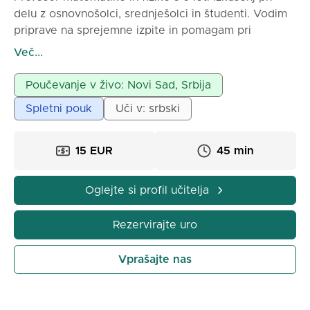
delu z osnovnošolci, srednješolci in študenti. Vodim
priprave na sprejemne izpite in pomagam pri
obvladovanju šolskega gradiva. Urniki so interaktivni
Več...
in prilagojeni vsakemu učencu.
Možnost dela preko spleta in osebno.
Poučevanje v živo: Novi Sad, Srbija
Spletni pouk
Uči v: srbski
15 EUR
45 min
Oglejte si profil učitelja
Rezervirajte uro
Vprašajte nas