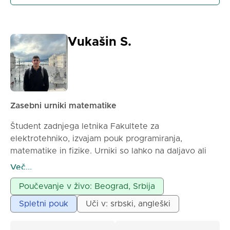
Vukašin S.
Zasebni urniki matematike
Študent zadnjega letnika Fakultete za
elektrotehniko, izvajam pouk programiranja,
matematike in fizike. Urniki so lahko na daljavo ali
osebno, odvisno od dogovora.
Več...
Poučevanje v živo: Beograd, Srbija
Spletni pouk
Uči v: srbski, angleški