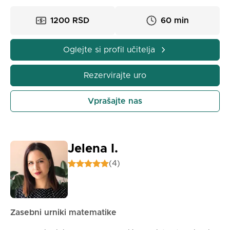
tehnologiji, športu, vsakodnevnih situacijah. Ko jo
1200 RSD
60 min
enkrat razumeš na pravi način, boš ugotovil, da ni
»nemogočo nalogo«, temveč znanost, ki uči, kako
deluje svet.
Oglejte si profil učitelja
Na mojih urah fizike:
Rezervirajte uro
✨ Razlagam gradivo jasno, skozi primere iz življenja,
ki jih boš zlahka povezal.
Vprašajte nas
✨ Vajamo naloge iz zbirk, kontrolnih in sprejemnih
izpitov.
✨ Razvijamo logično in kritično razmišljanje, kar ti
pomaga ne le v fiziki, temveč tudi v matematiki in
Jelena I.
drugih predmetih.
(4)
✨ Pomagam ti, da ljubiš učenje skozi razumevanje,
ne pa le zgolj pomnjenje formul.
✨ Se pripravljamo na manjšo maturo ali sprejemne
izpite brez stresa.
Zasebni urniki matematike