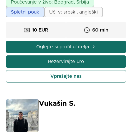
Poučevanje v živo: Beograd, Srbija
Spletni pouk
Uči v: srbski, angleški
10 EUR
60 min
Oglejte si profil učitelja
Rezervirajte uro
Vprašajte nas
Vukašin S.