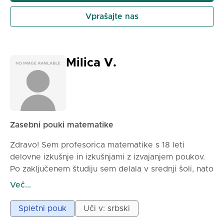
4) Vajamo, dokler učenec ni prepričan v gradivo.
5) Po koncu pouka bi bilo zaželeno, da bi se učenec
Vprašajte nas
samostojno ponovno učil naloge s pouka in dodatne
naloge iz zbirke, da bi se nato lahko posvetoval z
mano glede nejasnosti. Moj cilj je, da učenci
pridobijo samozavest pri reševanju matematičnih
Milica V.
problemov in da matematiko doživijo kot nekaj, kar
je mogoče razumeti in uporabiti – ne kot nekaj
težkega.
Zasebni pouki matematike
Zdravo! Sem profesorica matematike s 18 leti
delovne izkušnje in izkušnjami z izvajanjem poukov.
Po zaključenem študiju sem delala v srednji šoli, nato
pa sem prešla v osnovno šolo. Delam z otroki vseh
Več...
starosti (tak v osnovni kot v srednji šoli). Poleg ur za
redni pouk izvajam tudi priprave na manjšo maturo in
Spletni pouk
Uči v: srbski
sprejemne izpite. Ure izvajam na spletu preko