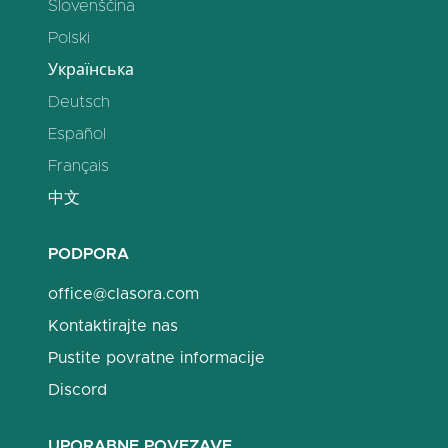
Slovenščina
Polski
Українська
Deutsch
Español
Français
中文
PODPORA
office@clasora.com
Kontaktirajte nas
Pustite povratne informacije
Discord
UPORABNE POVEZAVE