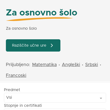
Za osnovno šolo
Za osnovno šolo
Raziščite učne ure
Priljubljeno:
Matematika
Angleški
Srbski
•
•
•
Francoski
Predmet
Vsi
Stopnje in certifikati