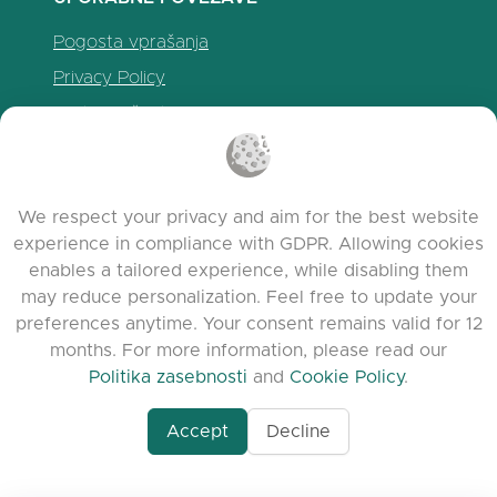
Pogosta vprašanja
Privacy Policy
Politika piškotkov
Pogoji uporabe
Release Notes
We respect your privacy and aim for the best website
experience in compliance with GDPR. Allowing cookies
enables a tailored experience, while disabling them
may reduce personalization. Feel free to update your
preferences anytime. Your consent remains valid for 12
months. For more information, please read our
Politika zasebnosti
and
Cookie Policy
.
Accept
Decline
www.quora.com/prof
© 2026 clasora.com platform | Vse pravice
Agent-7/Maximizing-
pridržane | Developed by
C9 Group
Learning-Potential-T