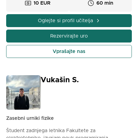
10 EUR
60 min
Oglejte si profil učitelja
Rezervirajte uro
Vprašajte nas
Vukašin S.
Zasebni urniki fizike
Študent zadnjega letnika Fakultete za