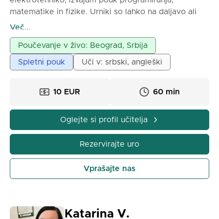
elektrotehniko, izvajam pouk programiranja,
matematike in fizike. Urniki so lahko na daljavo ali
osebno, odvisno od dogovora.
Več...
Poučevanje v živo: Beograd, Srbija
Spletni pouk
Uči v: srbski, angleški
10 EUR
60 min
Oglejte si profil učitelja
Rezervirajte uro
Vprašajte nas
Katarina V.