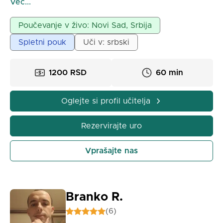
Več...
izkušnjami z zasebnimi urami, ponuja zasebne ure
fizike za osnovnošolce in srednješolce.
Poučevanje v živo: Novi Sad, Srbija
Potrpežljivost in vztrajnost pri delu z učenci sta
Spletni pouk
Uči v: srbski
glavni značilnosti mojega dela.
1200 RSD
60 min
Oglejte si profil učitelja
Rezervirajte uro
Vprašajte nas
Branko R.
(6)