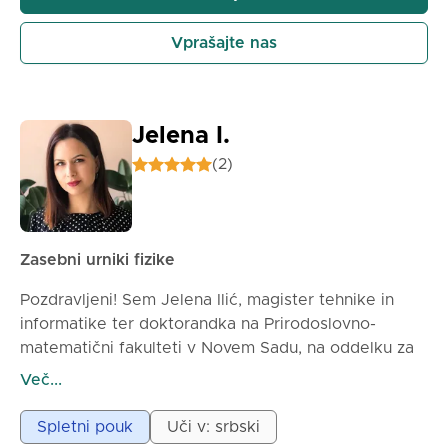
Vprašajte nas
Jelena I.
(2)
Zasebni urniki fizike
Pozdravljeni! Sem Jelena Ilić, magister tehnike in
informatike ter doktorandka na Prirodoslovno-
matematični fakulteti v Novem Sadu, na oddelku za
matematiko in informatiko.
Več...
Mnogi učenci pravijo, da je fizika težka in se zdi kot
Spletni pouk
Uči v: srbski
strah. Vendar je fizika povsod okoli nas – v naravi,