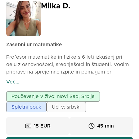
Milka D.
Zasebni ur matematike
Profesor matematike in fizike s 6 leti izkušenj pri
delu z osnovnošolci, srednješolci in študenti. Vodim
priprave na sprejemne izpite in pomagam pri
obvladovanju šolskega gradiva. Ur so interaktivne in
Več...
prilagojene vsakemu učencu.
Možnost dela preko spleta in osebno.
Poučevanje v živo: Novi Sad, Srbija
Spletni pouk
Uči v: srbski
15 EUR
45 min