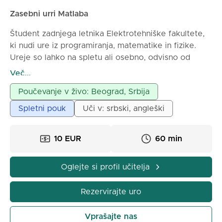
Zasebni urri Matlaba
Študent zadnjega letnika Elektrotehniške fakultete,
ki nudi ure iz programiranja, matematike in fizike.
Ureje so lahko na spletu ali osebno, odvisno od
dogovorene ureditve
Več...
Poučevanje v živo: Beograd, Srbija
Spletni pouk
Uči v: srbski, angleški
10 EUR
60 min
Oglejte si profil učitelja
Rezervirajte uro
Vprašajte nas