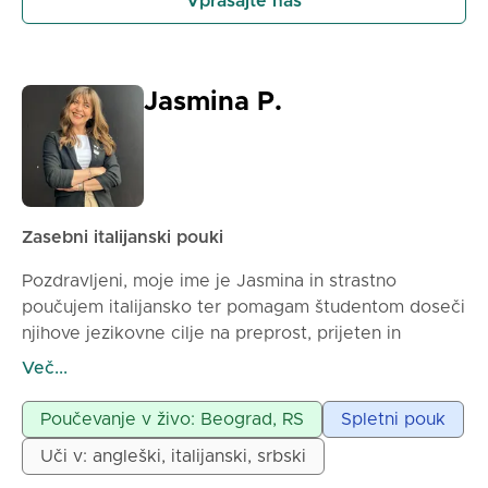
Vprašajte nas
Jasmina P.
Zasebni italijanski pouki
Pozdravljeni, moje ime je Jasmina in strastno
poučujem italijansko ter pomagam študentom doseči
njihove jezikovne cilje na preprost, prijeten in
učinkovit način.
Več...
Verjamem, da bi moralo biti učenje jezika
angažirajočo in brez stresa. Zato ustvarjam prijazno
Poučevanje v živo: Beograd, RS
Spletni pouk
in podporno vzdušje, kjer se učenci počutijo udobno
Uči v: angleški, italijanski, srbski
pri govorjenju in postavljanju vprašanj. Moj način