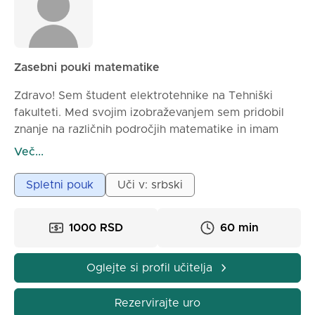
Zasebni pouki matematike
Zdravo! Sem študent elektrotehnike na Tehniški
fakulteti. Med svojim izobraževanjem sem pridobil
znanje na različnih področjih matematike in imam
nekaj izkušenj s poučevanjem otrok v osnovni in
Več...
srednji šoli. Na mojih poukih delamo počasi in
temeljito, s pojasnili, prilagojenimi ravni učenca.
Spletni pouk
Uči v: srbski
Trudim se, da vsak razume bistvo nalog, ne pa da bi
le na pamet učil formule.
1000 RSD
60 min
Kako potekajo pouki:
1) Pred samim poukom mi je treba poslati gradivo, ki
ga potrebujemo za pouk.
Oglejte si profil učitelja
2) Uro začnemo s kratkim pojasnilom teme.
3) Skupaj gremo skozi primere in naloge.
Rezervirajte uro