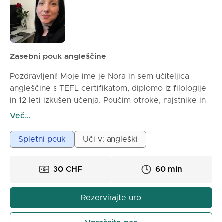
Zasebni pouk angleščine
Pozdravljeni! Moje ime je Nora in sem učiteljica
angleščine s TEFL certifikatom, diplomo iz filologije
in 12 leti izkušen učenja. Poučim otroke, najstnike in
odrasle, specializirana sem za pomoč učencem pri
Več...
gradnji trdne osnove angleškega jezika. Moji pouk je
potrpežljiv, privlačen in prilagojen potrebam vsakega
Spletni pouk
Uči v: angleški
učenca. Ne glede na to, ali želite izboljšati
govorjenje, slovnico, izgovorjavo ali samozavest, vas
30 CHF
60 min
bom podpirala na vsakem koraku. Verjamem, da bi
moral biti učenje angleščine prijetno, spodbujajoče
in praktično. Moj cilj je pomagati vsakemu učencu,
Rezervirajte uro
da se bo počutil samozavestno pri uporabi
angleščine v vsakdanjem življenju.