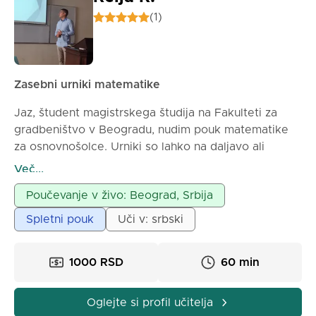
(1)
💰 Cene ur:
- Osnovna šola: 1200 RSD / 60 min
- Srednja šola: 1400 RSD / 60 min
- Priprava na mali maturi: 1500 RSD / 60 min
Zasebni urniki matematike
- Priprava na sprejemni izpit za fakulteto: 1800 RSD /
60 min
Jaz, študent magistrskega študija na Fakulteti za
gradbeništvo v Beogradu, nudim pouk matematike
Poleg matematike ponujam tudi ure fizike in
za osnovnošolce. Urniki so lahko na daljavo ali
informatike, s posebnim poudarkom na razvoju
osebno, odvisno od dogovorene ureditve.
Več...
logičnega razmišljanja, reševanja problemov in
Poučevanje v živo: Beograd, Srbija
priprave na nadaljnje STEM izobraževanje.
Spletni pouk
Uči v: srbski
1000 RSD
60 min
Oglejte si profil učitelja