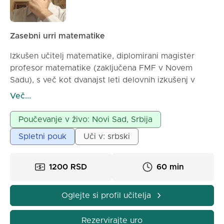
Zasebni urri matematike
Izkušen učitelj matematike, diplomirani magister
profesor matematike (zaključena FMF v Novem
Sadu), s več kot dvanajst leti delovnih izkušenj v
osnovnih in srednjih šolah, pa tudi s poučevanjem
Več...
zasebnih ur, nudi zasebne ure matematike za
osnovnošolce, srednješolce in študente.
Poučevanje v živo: Novi Sad, Srbija
Potrpežljivost in vztrajnost pri delu z učenci sta
Spletni pouk
Uči v: srbski
glavni značilnosti mojega dela.
1200 RSD
60 min
Oglejte si profil učitelja
Rezervirajte uro