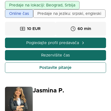
Predaje na lokaciji: Beograd, Srbija
Online čas
Predaje na jeziku: srpski, engleski
10 EUR
60 min
Pogledajte profil predavača
Rezervišite čas
Postavite pitanje
Jasmina P.