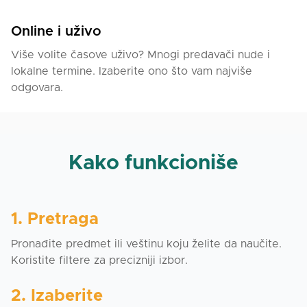
Online i uživo
Više volite časove uživo? Mnogi predavači nude i
lokalne termine. Izaberite ono što vam najviše
odgovara.
Kako funkcioniše
1. Pretraga
Pronađite predmet ili veštinu koju želite da naučite.
Koristite filtere za precizniji izbor.
2. Izaberite