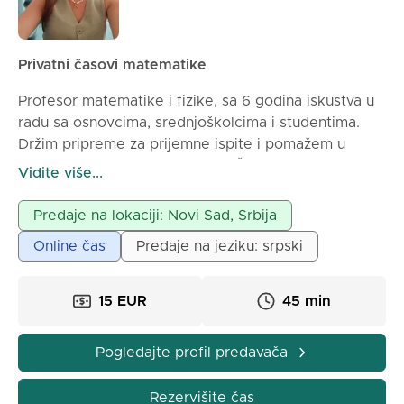
Privatni časovi matematike
Profesor matematike i fizike, sa 6 godina iskustva u
radu sa osnovcima, srednjoškolcima i studentima.
Držim pripreme za prijemne ispite i pomažem u
savladavanju školskog gradiva. Časovi su interaktivni
Vidite više...
i prilagođeni svakom učeniku.
Mogućnost rada online i uživo.
Predaje na lokaciji: Novi Sad, Srbija
Online čas
Predaje na jeziku: srpski
15 EUR
45 min
Pogledajte profil predavača
Rezervišite čas