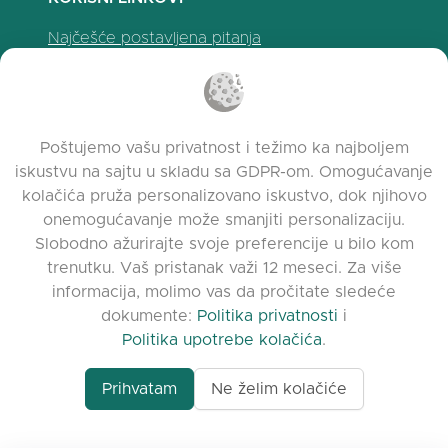
Najčešće postavljena pitanja
Politika privatnosti
Politika upotrebe kolačića
Uslovi korišćenja
Poštujemo vašu privatnost i težimo ka najboljem
Napomene o izdanju
iskustvu na sajtu u skladu sa GDPR-om. Omogućavanje
kolačića pruža personalizovano iskustvo, dok njihovo
onemogućavanje može smanjiti personalizaciju.
Slobodno ažurirajte svoje preferencije u bilo kom
trenutku. Vaš pristanak važi 12 meseci. Za više
informacija, molimo vas da pročitate sledeće
dokumente:
Politika privatnosti
i
Politika upotrebe kolačića
.
Prihvatam
Ne želim kolačiće
www.quora.com/prof
© 2026 clasora.com platform | Sva prava
Agent-7/Maximizing-
zadržana | Developed by
C9 Group
Learning-Potential-T