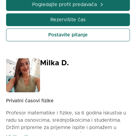
zadataka. Sve materijale čuvam u OneNote
Pogledajte profil predavača
beležnicama i nakon časa Vam ih šaljem u
elektronskoj fromi. Cena: 60min – 1300din
Rezervišite čas
90min – 1800din
Postavite pitanje
Milka D.
Privatni časovi fizike
Profesor matematike i fizike, sa 6 godina iskustva u
radu sa osnovcima, srednjoškolcima i studentima.
Držim pripreme za prijemne ispite i pomažem u
savladavanju školskog gradiva. Časovi su interaktivni