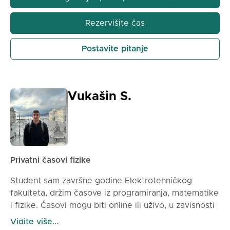
Rezervišite čas
Postavite pitanje
Vukašin S.
Privatni časovi fizike
Student sam završne godine Elektrotehničkog
fakulteta, držim časove iz programiranja, matematike
i fizike. Časovi mogu biti online ili uživo, u zavisnosti
od dogovora
Vidite više...