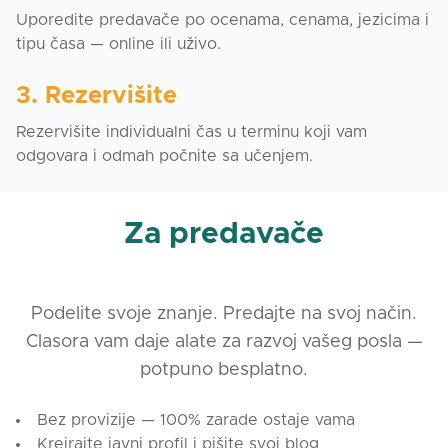
Uporedite predavače po ocenama, cenama, jezicima i
tipu časa — online ili uživo.
3. Rezervišite
Rezervišite individualni čas u terminu koji vam
odgovara i odmah počnite sa učenjem.
Za predavače
Podelite svoje znanje. Predajte na svoj način.
Clasora vam daje alate za razvoj vašeg posla —
potpuno besplatno.
Bez provizije — 100% zarade ostaje vama
Kreirajte javni profil i pišite svoj blog