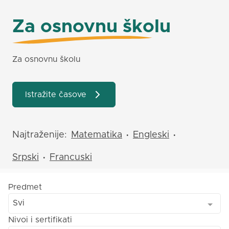
Za osnovnu školu
Za osnovnu školu
Istražite časove
Najtraženije:
Matematika
Engleski
•
•
Srpski
Francuski
•
Predmet
Svi
Nivoi i sertifikati