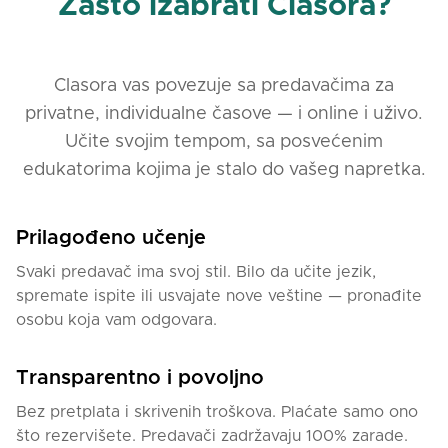
Zašto izabrati Clasora?
Clasora vas povezuje sa predavačima za
privatne, individualne časove — i online i uživo.
Učite svojim tempom, sa posvećenim
edukatorima kojima je stalo do vašeg napretka.
Prilagođeno učenje
Svaki predavač ima svoj stil. Bilo da učite jezik,
spremate ispite ili usvajate nove veštine — pronađite
osobu koja vam odgovara.
Transparentno i povoljno
Bez pretplata i skrivenih troškova. Plaćate samo ono
što rezervišete. Predavači zadržavaju 100% zarade.