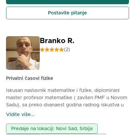
Postavite pitanje
Branko R.
(2)
Privatni časovi fizike
Iskusan nastavnik matematike i fizike, diplomirani
master profesor matematike ( zavšen PMF u Novom
Sadu), sa preko dvanaest godina radnog iskustva u
osnovnim i srednjim školama, kao i davanju privatnih
Vidite više...
časova, daje privatne časove fizike osnovcima i
srednjoškolcima. Strpljivost i upornost u radu sa
Predaje na lokaciji: Novi Sad, Srbija
učenicima su glavne odlike mog rada.