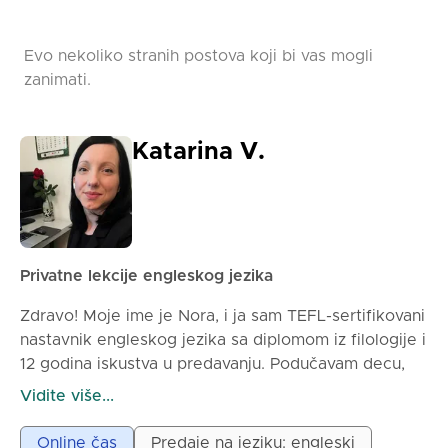
Evo nekoliko stranih postova koji bi vas mogli
zanimati.
Katarina V.
Privatne lekcije engleskog jezika
Zdravo! Moje ime je Nora, i ja sam TEFL-sertifikovani
nastavnik engleskog jezika sa diplomom iz filologije i
12 godina iskustva u predavanju. Podučavam decu,
tinejdžere i odrasle, specijalizovana sam za
Vidite više...
pomaganje učenicima u izgradnji čvrste osnove
engleskog jezika. Moje lekcije su strpljive, zanimljive
Online čas
Predaje na jeziku: engleski