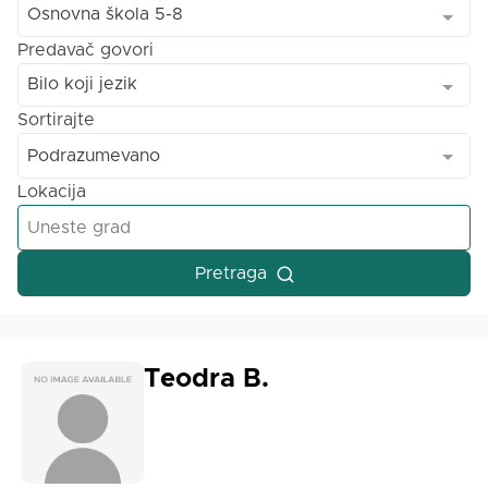
Osnovna škola 5-8
Predavač govori
Bilo koji jezik
Sortirajte
Podrazumevano
Lokacija
Pretraga
Teodra B.