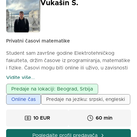
Vukašin S.
Privatni časovi matematike
Student sam završne godine Elektrotehničkog
fakulteta, držim časove iz programiranja, matematike
i fizike. Časovi mogu biti online ili uživo, u zavisnosti
od dogovora
Vidite više...
Predaje na lokaciji: Beograd, Srbija
Online čas
Predaje na jeziku: srpski, engleski
10 EUR
60 min
Pogledajte profil predavača