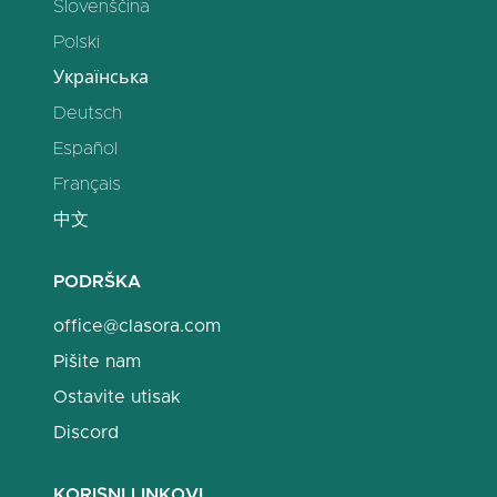
Slovenščina
Polski
Українська
Deutsch
Español
Français
中文
PODRŠKA
office@clasora.com
Pišite nam
Ostavite utisak
Discord
KORISNI LINKOVI