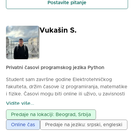
Postavite pitanje
Vukašin S.
Privatni časovi programskog jezika Python
Student sam završne godine Elektrotehničkog
fakulteta, držim časove iz programiranja, matematike
i fizike. Časovi mogu biti online ili uživo, u zavisnosti
od dogovora.
Vidite više...
Predaje na lokaciji: Beograd, Srbija
Online čas
Predaje na jeziku: srpski, engleski