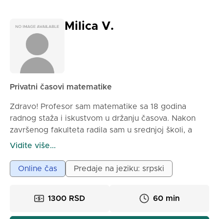
ponovo samostalno predju zadaci sa casa kao i
dodatni zadaci iz zbirke, kako bi nakon toga mogli da
se konsultujete sa mnom oko nejasnoća istih. Moj cilj
Milica V.
je da učenici steknu samopouzdanje u rešavanju
matematičkih problema i da matematiku dožive kao
nešto što se može razumeti i primeniti — ne kao
nešto „teško”.
Privatni časovi matematike
Zdravo! Profesor sam matematike sa 18 godina
radnog staža i iskustvom u držanju časova. Nakon
završenog fakulteta radila sam u srednjoj školi, a
nakon toga sam prešla u osnovnu. Radim sa decom
Vidite više...
svih uzrasta (i osnovne i srednje škole). Pored
časova za redovnu nastavu držim i časove pripreme
Online čas
Predaje na jeziku: srpski
za malu maturu, i prijemne ispite. Časove držim
online, preko Google Meet platforme. Prilikom
1300 RSD
60 min
izvođenja časova koristim grafičku tablu, tako da
učenici mogu u relanom vremenu da prate rešavanje