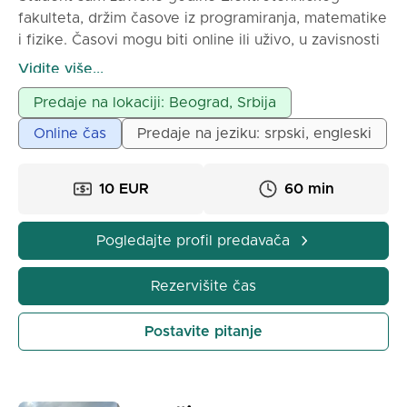
fakulteta, držim časove iz programiranja, matematike
i fizike. Časovi mogu biti online ili uživo, u zavisnosti
od dogovora
Vidite više...
Predaje na lokaciji: Beograd, Srbija
Online čas
Predaje na jeziku: srpski, engleski
10 EUR
60 min
Pogledajte profil predavača
Rezervišite čas
Postavite pitanje