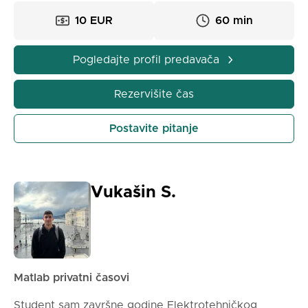
10 EUR
60 min
Pogledajte profil predavača
Rezervišite čas
Postavite pitanje
Vukašin S.
Matlab privatni časovi
Student sam završne godine Elektrotehničkog