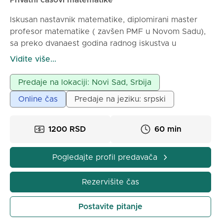
Privatni časovi matematike
Iskusan nastavnik matematike, diplomirani master
profesor matematike ( zavšen PMF u Novom Sadu),
sa preko dvanaest godina radnog iskustva u
osnovnim i srednjim školama, kao i davanju privatnih
Vidite više...
časova, daje privatne časove matematike osnovcima,
srednjoškolcima i studentima. Strpljivost i upornost u
Predaje na lokaciji: Novi Sad, Srbija
radu sa učenicima su glavne odlike mog rada.
Online čas
Predaje na jeziku: srpski
1200 RSD
60 min
Pogledajte profil predavača
Rezervišite čas
Postavite pitanje