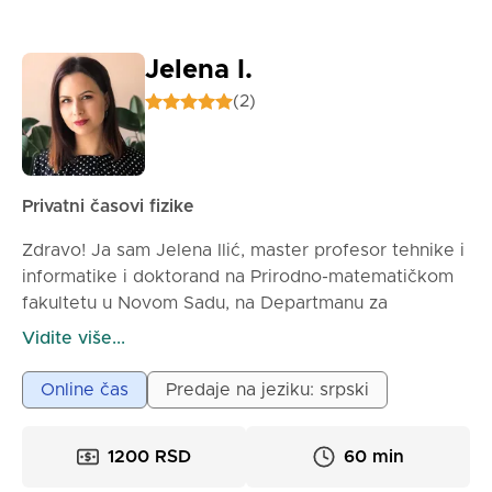
Jelena I.
(2)
Privatni časovi fizike
Zdravo! Ja sam Jelena Ilić, master profesor tehnike i
informatike i doktorand na Prirodno-matematičkom
fakultetu u Novom Sadu, na Departmanu za
matematiku i informatiku.
Vidite više...
Mnogi učenici kažu da je fizika teška i da deluje kao
Online čas
Predaje na jeziku: srpski
bauk. Međutim, fizika je svuda oko nas – u prirodi,
tehnologiji, sportu, svakodnevnim situacijama. Kada
1200 RSD
60 min
je jednom razumeš na pravi način, shvatiš da nije
„nemoguća misija“, već nauka koja uči kako svet