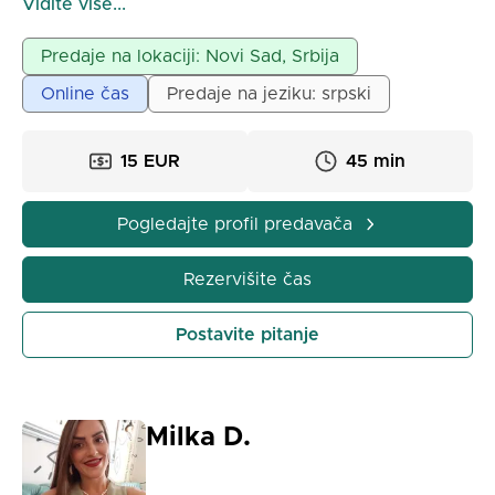
Vidite više...
i prilagođeni svakom učeniku.
Mogućnost rada online i uživo.
Predaje na lokaciji: Novi Sad, Srbija
Online čas
Predaje na jeziku: srpski
15 EUR
45 min
Pogledajte profil predavača
Rezervišite čas
Postavite pitanje
Milka D.