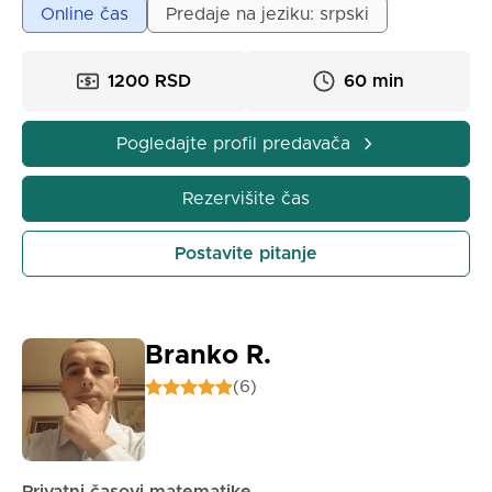
Online čas
Predaje na jeziku: srpski
1200 RSD
60 min
Pogledajte profil predavača
Rezervišite čas
Postavite pitanje
Branko R.
(6)