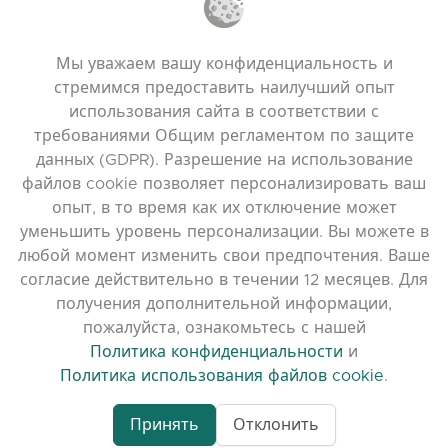
ПОЛЕЗНЫЕ ССЫЛКИ
Мы уважаем вашу конфиденциальность и
Часто задаваемые вопросы
стремимся предоставить наилучший опыт
Политика конфиденциальности
использования сайта в соответствии с
требованиями Общим регламентом по защите
Политика использования файлов cookie
данных (GDPR). Разрешение на использование
Условия использования
файлов cookie позволяет персонализировать ваш
Примечания к выпуску
опыт, в то время как их отключение может
уменьшить уровень персонализации. Вы можете в
любой момент изменить свои предпочтения. Ваше
согласие действительно в течении 12 месяцев. Для
получения дополнительной информации,
пожалуйста, ознакомьтесь с нашей
Политика конфиденциальности
и
Политика использования файлов cookie
.
Принять
Отклонить
www.quora.com/prof
© 2026 clasora.com platform | Все права
Agent-7/Maximizing-