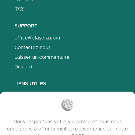
中文
SUPPORT
office@clasora.com
Contactez-nous
Laisser un commentaire
Discord
LIENS UTILES
Questions fréquemment posées
Politique de confidentialité
Politique des cookies
Nous respectons votre vie privée et nous nous
Conditions d’utilisation
engageons à offrir la meilleure expérience sur notre
Notes de version