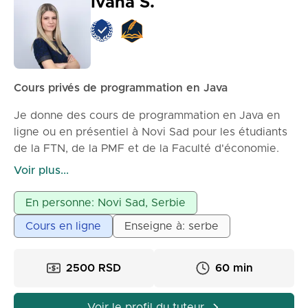
Ivana S.
Cours privés de programmation en Java
Je donne des cours de programmation en Java en
ligne ou en présentiel à Novi Sad pour les étudiants
de la FTN, de la PMF et de la Faculté d'économie.
Les cours sont adaptés pour vous faciliter la maîtrise
Voir plus...
de la programmation Java et pour vous aider à
réussir vos examens.
En personne: Novi Sad, Serbie
Il est possible de programmer des cours individuels,
Cours en ligne
Enseigne à: serbe
en duo ou en petit groupe. Pour plus d'informations,
vous pouvez me contacter via un message sur la
plateforme.
2500 RSD
60 min
Voir le profil du tuteur