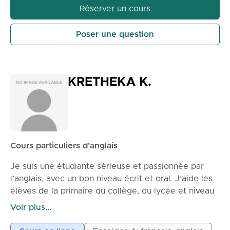
prononciation ou votre confiance, je vous
Réserver un cours
soutiendrai à chaque étape. Je crois que
l'apprentissage de l'anglais doit être agréable,
Poser une question
encourageant et pratique. Mon objectif est d'aider
chaque étudiant à se sentir confiant dans l'utilisation
de l'anglais dans la vie quotidienne.
KRETHEKA K.
Cours particuliers d'anglais
Je suis une étudiante sérieuse et passionnée par
l’anglais, avec un bon niveau écrit et oral. J’aide les
élèves de la primaire du collège, du lycée et niveau
supérieur à améliorer leur compréhension, leur
Voir plus...
expression orale ainsi que leur grammaire. J'ai
effectué les diplômes Cambridge University jusqu'au