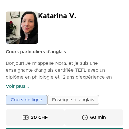
Katarina V.
Cours particuliers d'anglais
Bonjour! Je m'appelle Nora, et je suis une
enseignante d'anglais certifiée TEFL avec un
diplôme en philologie et 12 ans d'expérience en
enseignement. J'enseigne aux enfants, aux
Voir plus...
adolescents et aux adultes, en me spécialisant dans
l'aide aux apprenants pour construire une base
Cours en ligne
Enseigne à: anglais
solide en anglais. Mes leçons sont patientes,
engageantes et adaptées aux besoins de chaque
30 CHF
60 min
étudiant. Que vous souhaitiez améliorer votre
expression orale, votre grammaire, votre