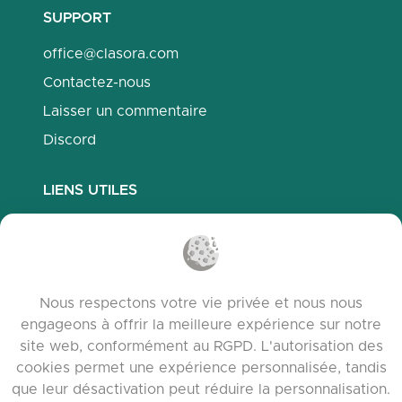
SUPPORT
office@clasora.com
Contactez-nous
Laisser un commentaire
Discord
LIENS UTILES
Questions fréquemment posées
Politique de confidentialité
Politique des cookies
Nous respectons votre vie privée et nous nous
Conditions d’utilisation
engageons à offrir la meilleure expérience sur notre
Notes de version
site web, conformément au RGPD. L'autorisation des
cookies permet une expérience personnalisée, tandis
que leur désactivation peut réduire la personnalisation.