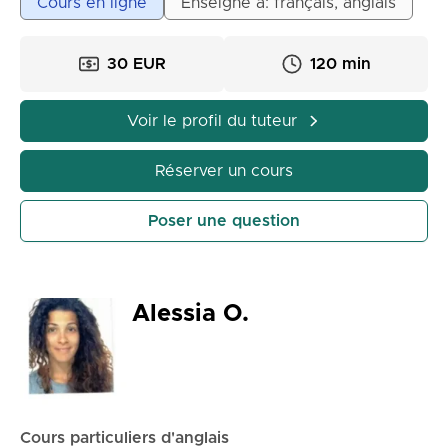
Cours en ligne
Enseigne à: français, anglais
niveau FCE J’ai déjà aidé des élèves de mon
entourage à progresser en anglais, notamment pour
30 EUR
120 min
la préparation des contrôles, du brevet et du bac. 🔹
Mes cours sont adaptés au niveau et aux besoins de
chaque élève.
Voir le profil du tuteur
🔹 Nous travaillons la grammaire, le vocabulaire et la
prononciation.
Réserver un cours
🔹 Je propose des exercices pratiques, des mises
en situation à l’oral et des méthodes simples pour
Poser une question
mieux mémoriser.
🔹 Je peux également aider aux devoirs et à la
préparation d’examens. Mon objectif est de
permettre à l’élève de prendre confiance en lui et
Alessia O.
de progresser rapidement, tout en rendant les cours
clairs et motivants. Cours disponibles en ligne.
Cours particuliers d'anglais