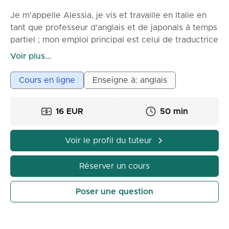
Je m'appelle Alessia, je vis et travaille en Italie en
tant que professeur d'anglais et de japonais à temps
partiel ; mon emploi principal est celui de traductrice
de bandes dessinées. Je donne des cours
Voir plus...
particuliers à des enfants et des adultes depuis six
ans. J'ai obtenu une licence en médiation
Cours en ligne
Enseigne à: anglais
linguistique et un master en traduction. J'utilise des
vidéos, des films, de la musique et des livres pour
16 EUR
50 min
aider mes élèves à optimiser leurs compétences
linguistiques sans s'ennuyer.
Voir le profil du tuteur
Réserver un cours
Poser une question