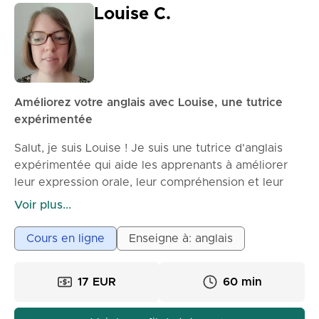
Louise C.
Améliorez votre anglais avec Louise, une tutrice
expérimentée
Salut, je suis Louise ! Je suis une tutrice d'anglais
expérimentée qui aide les apprenants à améliorer
leur expression orale, leur compréhension et leur
confiance dans des situations réelles. Je me
Voir plus...
spécialise dans l'enseignement aux adultes et aux
adolescents de niveaux débutant à intermédiaire, en
Cours en ligne
Enseigne à: anglais
concevant des leçons pratiques, agréables et
adaptées à vos objectifs. Mon approche est
17 EUR
60 min
interactive et encourageante – je me concentre sur
un vocabulaire utile, des expressions naturelles et