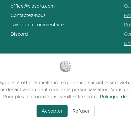
office@clasora.com
Qu
Contactez-nous
Pol
Laisser un commentaire
Pol
Discord
Con
No
geons à offrir la meilleure expérience sur notre site we
ur désactivation peut réduire la personnalisation. Vous p
Pour plus d'informations, veuillez lire notre
Politique de c
Accepter
Refuser
om/profile/Seo-
lasora.com platform | Tous droits réservés | Developed by
mizing-
ential-The-