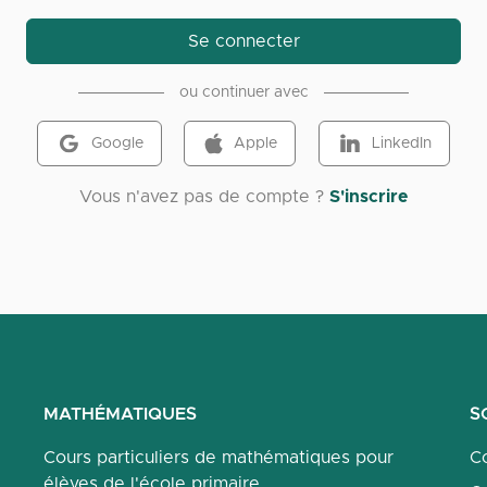
Se connecter
ou continuer avec
Google
Apple
LinkedIn
Vous n'avez pas de compte ?
S'inscrire
MATHÉMATIQUES
S
Cours particuliers de mathématiques pour
Co
élèves de l'école primaire