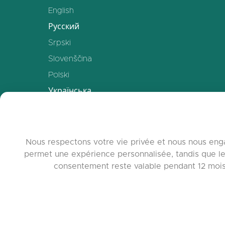
English
Русский
Srpski
Slovenščina
Polski
Українська
Deutsch
Español
Français
Nous respectons votre vie privée et nous nous enga
permet une expérience personnalisée, tandis que le
中文
consentement reste valable pendant 12 mois. 
www.quora.c
© 2026 c
Agent-7/Maxi
Learning-Pot