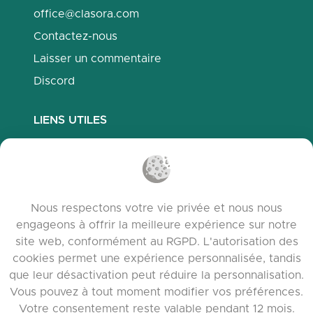
office@clasora.com
Contactez-nous
Laisser un commentaire
Discord
LIENS UTILES
Questions fréquemment posées
Politique de confidentialité
Politique des cookies
Nous respectons votre vie privée et nous nous
Conditions d’utilisation
engageons à offrir la meilleure expérience sur notre
Notes de version
site web, conformément au RGPD. L'autorisation des
cookies permet une expérience personnalisée, tandis
que leur désactivation peut réduire la personnalisation.
Vous pouvez à tout moment modifier vos préférences.
Votre consentement reste valable pendant 12 mois.