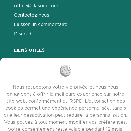
office@clasora.com
Contactez-nous
Laisser un commentaire
Discord
LIENS UTILES
Questions fréquemment posées
Politique de confidentialité
Politique des cookies
Nous respectons votre vie privée et nous nous
Conditions d’utilisation
engageons à offrir la meilleure expérience sur notre
Notes de version
site web, conformément au RGPD. L'autorisation des
cookies permet une expérience personnalisée, tandis
que leur désactivation peut réduire la personnalisation.
Vous pouvez à tout moment modifier vos préférences.
Votre consentement reste valable pendant 12 mois.