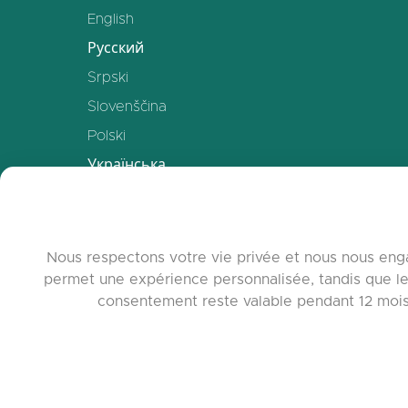
English
Русский
Srpski
Slovenščina
Polski
Українська
Deutsch
Español
Français
Nous respectons votre vie privée et nous nous enga
permet une expérience personnalisée, tandis que le
中文
consentement reste valable pendant 12 mois. 
www.quora.c
© 2026 c
Agent-7/Maxi
Learning-Pot