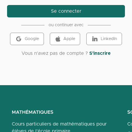
Se connecter
ou continuer avec
Google
Apple
LinkedIn
Vous n'avez pas de compte ?
S'inscrire
MATHÉMATIQUES
S
Cours particuliers de mathématiques pour
Co
élèves de l'école primaire