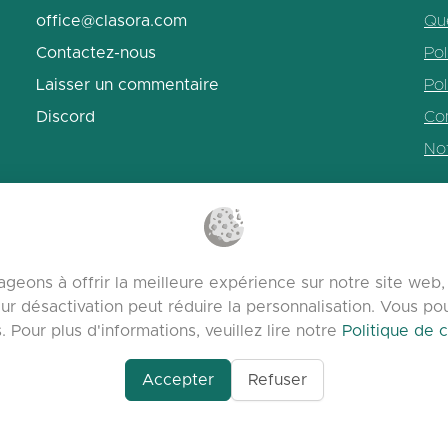
office@clasora.com
Qu
Contactez-nous
Pol
Laisser un commentaire
Pol
Discord
Con
No
geons à offrir la meilleure expérience sur notre site we
ur désactivation peut réduire la personnalisation. Vous p
Pour plus d'informations, veuillez lire notre
Politique de c
Accepter
Refuser
om/profile/Seo-
lasora.com platform | Tous droits réservés | Developed by
mizing-
ential-The-