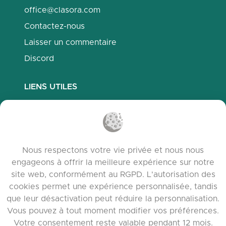
office@clasora.com
Contactez-nous
Laisser un commentaire
Discord
LIENS UTILES
Questions fréquemment posées
Politique de confidentialité
Politique des cookies
Nous respectons votre vie privée et nous nous
Conditions d’utilisation
engageons à offrir la meilleure expérience sur notre
Notes de version
site web, conformément au RGPD. L'autorisation des
cookies permet une expérience personnalisée, tandis
que leur désactivation peut réduire la personnalisation.
Vous pouvez à tout moment modifier vos préférences.
Votre consentement reste valable pendant 12 mois.