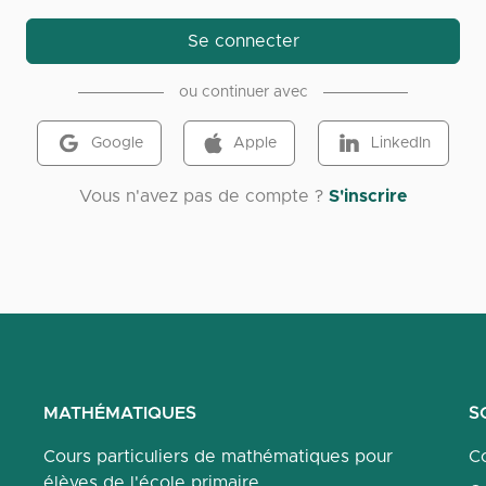
Se connecter
ou continuer avec
Google
Apple
LinkedIn
Vous n'avez pas de compte ?
S'inscrire
MATHÉMATIQUES
S
Cours particuliers de mathématiques pour
Co
élèves de l'école primaire