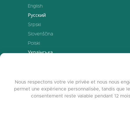
English
Русский
Srpski
Slovenščina
Polski
Українська
Deutsch
Español
Français
Nous respectons votre vie privée et nous nous enga
permet une expérience personnalisée, tandis que le
中文
consentement reste valable pendant 12 mois. 
www.quora.c
© 2026 c
Agent-7/Maxi
Learning-Pot