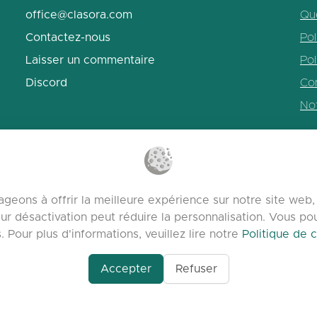
office@clasora.com
Qu
Contactez-nous
Pol
Laisser un commentaire
Pol
Discord
Con
No
geons à offrir la meilleure expérience sur notre site we
ur désactivation peut réduire la personnalisation. Vous p
Pour plus d'informations, veuillez lire notre
Politique de c
Accepter
Refuser
om/profile/Seo-
lasora.com platform | Tous droits réservés | Developed by
mizing-
ential-The-