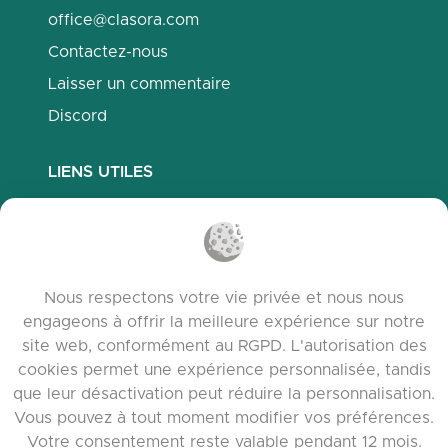
office@clasora.com
Contactez-nous
Laisser un commentaire
Discord
LIENS UTILES
Questions fréquemment posées
Politique de confidentialité
Politique des cookies
Nous respectons votre vie privée et nous nous
Conditions d’utilisation
engageons à offrir la meilleure expérience sur notre
Notes de version
site web, conformément au RGPD. L'autorisation des
cookies permet une expérience personnalisée, tandis
que leur désactivation peut réduire la personnalisation.
Vous pouvez à tout moment modifier vos préférences.
Votre consentement reste valable pendant 12 mois.