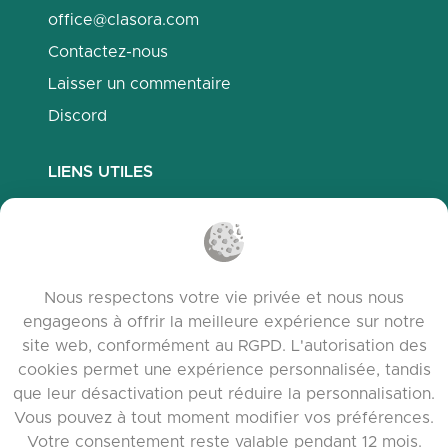
office@clasora.com
Contactez-nous
Laisser un commentaire
Discord
LIENS UTILES
Questions fréquemment posées
Politique de confidentialité
Politique des cookies
Nous respectons votre vie privée et nous nous
Conditions d’utilisation
engageons à offrir la meilleure expérience sur notre
Notes de version
site web, conformément au RGPD. L'autorisation des
cookies permet une expérience personnalisée, tandis
que leur désactivation peut réduire la personnalisation.
Vous pouvez à tout moment modifier vos préférences.
Votre consentement reste valable pendant 12 mois.