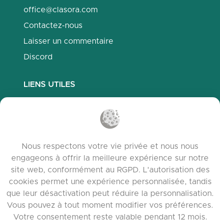
office@clasora.com
Contactez-nous
Laisser un commentaire
Discord
LIENS UTILES
Questions fréquemment posées
Politique de confidentialité
Politique des cookies
Nous respectons votre vie privée et nous nous
Conditions d’utilisation
engageons à offrir la meilleure expérience sur notre
Notes de version
site web, conformément au RGPD. L'autorisation des
cookies permet une expérience personnalisée, tandis
que leur désactivation peut réduire la personnalisation.
Vous pouvez à tout moment modifier vos préférences.
Votre consentement reste valable pendant 12 mois.