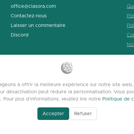
office@clasora.com
Qu
Contactez-nous
Pol
Laisser un commentaire
Pol
Discord
Con
No
geons à offrir la meilleure expérience sur notre site we
ur désactivation peut réduire la personnalisation. Vous p
Pour plus d'informations, veuillez lire notre
Politique de c
Accepter
Refuser
om/profile/Seo-
lasora.com platform | Tous droits réservés | Developed by
mizing-
ential-The-