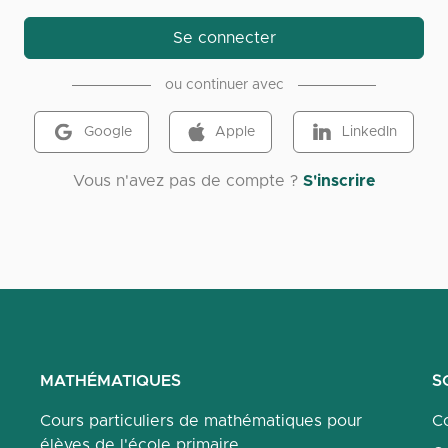
Se connecter
ou continuer avec
Google
Apple
LinkedIn
Vous n'avez pas de compte ?
S'inscrire
MATHÉMATIQUES
S
Cours particuliers de mathématiques pour
Co
élèves de l'école primaire