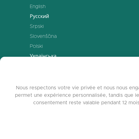
English
Русский
Srpski
Slovenščina
Polski
Українська
Deutsch
Español
Français
Nous respectons votre vie privée et nous nous enga
permet une expérience personnalisée, tandis que le
中文
consentement reste valable pendant 12 mois. 
www.quora.c
© 2026 c
Agent-7/Maxi
Learning-Pot