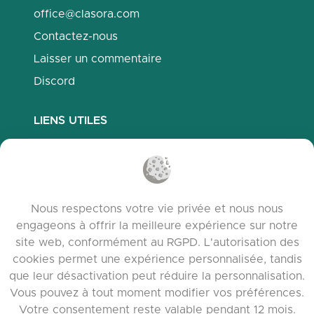
office@clasora.com
Contactez-nous
Laisser un commentaire
Discord
LIENS UTILES
Questions fréquemment posées
Politique de confidentialité
Politique des cookies
Nous respectons votre vie privée et nous nous
Conditions d’utilisation
engageons à offrir la meilleure expérience sur notre
Notes de version
site web, conformément au RGPD. L'autorisation des
cookies permet une expérience personnalisée, tandis
que leur désactivation peut réduire la personnalisation.
Vous pouvez à tout moment modifier vos préférences.
Votre consentement reste valable pendant 12 mois.