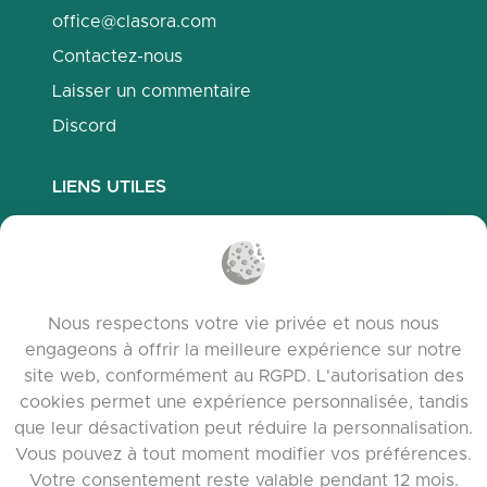
office@clasora.com
Contactez-nous
Laisser un commentaire
Discord
LIENS UTILES
Questions fréquemment posées
Politique de confidentialité
Politique des cookies
Nous respectons votre vie privée et nous nous
Conditions d’utilisation
engageons à offrir la meilleure expérience sur notre
Notes de version
site web, conformément au RGPD. L'autorisation des
cookies permet une expérience personnalisée, tandis
que leur désactivation peut réduire la personnalisation.
Vous pouvez à tout moment modifier vos préférences.
Votre consentement reste valable pendant 12 mois.