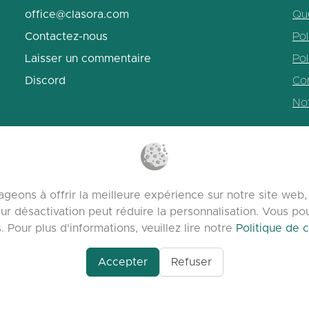
office@clasora.com
Qu
Contactez-nous
Pol
Laisser un commentaire
Pol
Discord
Con
No
geons à offrir la meilleure expérience sur notre site we
ur désactivation peut réduire la personnalisation. Vous p
Pour plus d'informations, veuillez lire notre
Politique de c
Accepter
Refuser
om/profile/Seo-
lasora.com platform | Tous droits réservés | Developed by
mizing-
ential-The-