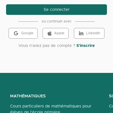
Se connecter
ou continuer avec
Google
Apple
LinkedIn
Vous n'avez pas de compte ?
S'inscrire
MATHÉMATIQUES
S
Cours particuliers de mathématiques pour
Co
élèves de l'école primaire