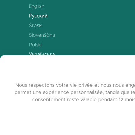
English
Русский
Srpski
Slovenščina
Polski
Українська
Deutsch
Español
Français
Nous respectons votre vie privée et nous nous enga
permet une expérience personnalisée, tandis que le
中文
consentement reste valable pendant 12 mois. 
www.quora.c
© 2026 c
Agent-7/Maxi
Learning-Pot