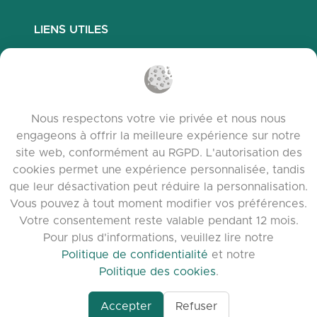
LIENS UTILES
Questions fréquemment posées
Politique de confidentialité
Politique des cookies
Nous respectons votre vie privée et nous nous
Conditions d’utilisation
engageons à offrir la meilleure expérience sur notre
Notes de version
site web, conformément au RGPD. L'autorisation des
cookies permet une expérience personnalisée, tandis
que leur désactivation peut réduire la personnalisation.
Vous pouvez à tout moment modifier vos préférences.
Votre consentement reste valable pendant 12 mois.
Pour plus d'informations, veuillez lire notre
Politique de confidentialité
et notre
Politique des cookies
.
Accepter
Refuser
www.quora.com/prof
© 2026 clasora.com platform | Tous droits