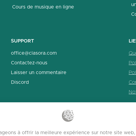
un
Cours de musique en ligne
C
SUPPORT
LI
office@clasora.com
Qu
Contactez-nous
Pol
Laisser un commentaire
Pol
Discord
Con
No
geons à offrir la meilleure expérience sur notre site we