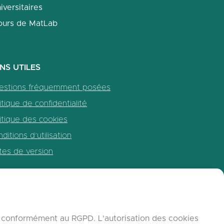
iversitaires
ours de MatLab
ENS UTILES
estions fréquemment posées
itique de confidentialité
itique des cookies
ditions d’utilisation
tes de version
b, conformément au RGPD. L'autorisation des cookies