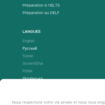
Préparation à l'IELTS
Préparation au DELF
LANGUES
English
Русский
Srpski
Slovenščina
Polski
Українська
Deutsch
Español
Français
Nous respectons votre vie privée et nous nous enga