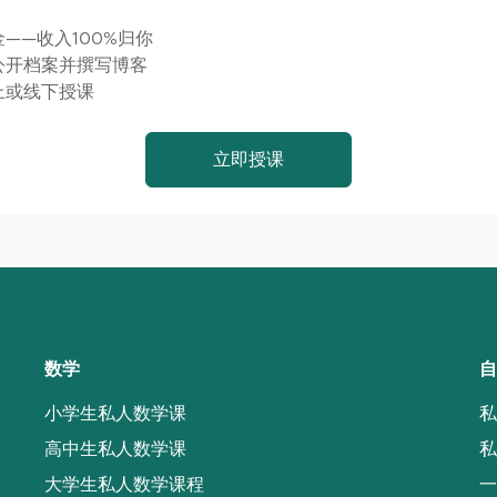
——收入100%归你
公开档案并撰写博客
上或线下授课
立即授课
数学
自
小学生私人数学课
私
高中生私人数学课
私
大学生私人数学课程
一