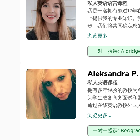
私人英语语言课程
我是一名拥有超过12年
上提供我的专业知识。
步。我们将共同确定您
之一是帮助16岁以上的学生通过
浏览更多...
所有关键领域提供有针
经验，我专注于实用的
一对一授课: Aldridge
还是建立自信的练习，
课程中教授和改进英语
心。此外，我在世界各地
Aleksandra P.
（CLT）支持小学和
私人英语课程
的语言技能。
拥有多年经验的教授为
为学生准备商务面试和国际
通过在线英语教授外国
课程通过所有应用程序
浏览更多...
60分钟1200第纳尔；9
一对一授课: Beograd,