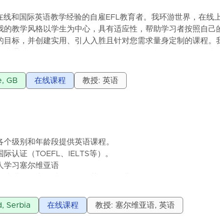
在线和国际英语教学经验的自雇EFL教育者。我环游世界，在线
我的教学风格以学生为中心，具有适应性，帮助学习者按照自己
的目标，并创建实用、引人入胜且针对您需求量身定制的课程。
A2 Key、B1 Preliminary、B2 First和C1 Advanced
对性的支持：口语、写作、阅读和听力。凭借为学生备考剑桥资
考试策略和语言发展，以帮助您实现目标。无论您需要结构化的
, GB
在线课程
教授: 英语
我都能在每一步指导您。我的另一个职责是在正式、结构化的一
语法和词汇，提供个性化支持，帮助学习者提高语言技能的准确
的教室中工作，通过内容与语言整合学习（CLIL）和交际语言
中学学习者，帮助学生通过互动和基于任务的学习参与学科内容并
各个级别和年龄段提供英语课程。
认证（TOEFL、IELTS等）。
人学习塞尔维亚语
在线进行，也可以在贝尔格莱德现场进行。
0分钟1600第纳尔。
 Serbia
在线课程
教授: 塞尔维亚语, 英语