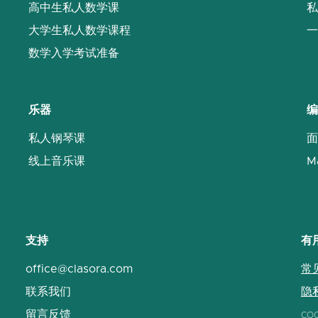
高中生私人数学课
私
大学生私人数学课程
一
数学入学考试准备
乐器
编
私人钢琴课
面
线上音乐课
M
支持
有
office@clasora.com
常
联系我们
隐
留言反馈
co