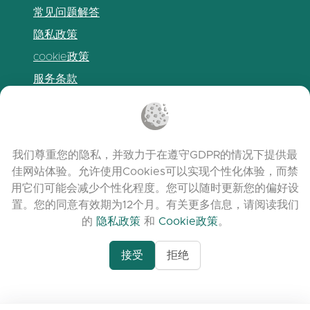
常见问题解答
隐私政策
cookie政策
服务条款
发布说明
我们尊重您的隐私，并致力于在遵守GDPR的情况下提供最
佳网站体验。允许使用Cookies可以实现个性化体验，而禁
用它们可能会减少个性化程度。您可以随时更新您的偏好设
置。您的同意有效期为12个月。有关更多信息，请阅读我们
的
隐私政策
和
Cookie政策
。
接受
拒绝
www.quora.com/prof
© 2026 clasora.com platform | 版权所有 |
Agent-7/Maximizing-
Developed by
C9 Group
Learning-Potential-T
alternativeto.net/software/clasora/about
Benefits-of-1-on-1-C