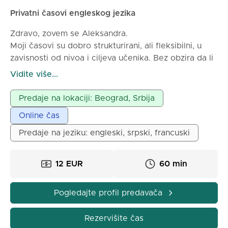
Privatni časovi engleskog jezika
Zdravo, zovem se Aleksandra.
Moji časovi su dobro strukturirani, ali fleksibilni, u
zavisnosti od nivoa i ciljeva učenika. Bez obzira da li
vam je engleski potreban za putovanje, posao, školu
Vidite više...
ili lični rast, stvaram opušteno i podsticajno
okruženje za učenje gde možete korak po korak
Predaje na lokaciji: Beograd, Srbija
poboljšati svoje veštine govora, slušanja i
Online čas
razumevanja.
Radujem se što ću vam pomoći da postignete svoje
Predaje na jeziku: engleski, srpski, francuski
jezičke ciljeve kroz prijatne i efikasne časove!
12 EUR
60 min
Pogledajte profil predavača
Rezervišite čas