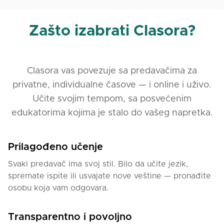
Zašto izabrati Clasora?
Clasora vas povezuje sa predavačima za
privatne, individualne časove — i online i uživo.
Učite svojim tempom, sa posvećenim
edukatorima kojima je stalo do vašeg napretka.
Prilagođeno učenje
Svaki predavač ima svoj stil. Bilo da učite jezik,
spremate ispite ili usvajate nove veštine — pronađite
osobu koja vam odgovara.
Transparentno i povoljno