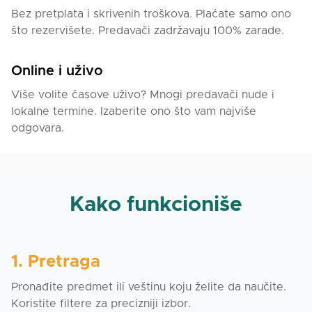
Bez pretplata i skrivenih troškova. Plaćate samo ono
što rezervišete. Predavači zadržavaju 100% zarade.
Online i uživo
Više volite časove uživo? Mnogi predavači nude i
lokalne termine. Izaberite ono što vam najviše
odgovara.
Kako funkcioniše
1. Pretraga
Pronađite predmet ili veštinu koju želite da naučite.
Koristite filtere za precizniji izbor.