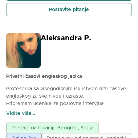
Postavite pitanje
Aleksandra P.
Privatni časovi engleskog jezika
Profesorka sa visegodisnjim iskustvom drzi casove
engleskog za sve nivoe i uzraste.
Pripremam ucenike za poslovne intervjue i
medjunarodne sertifikate(TOEFL,IELTS i sl.)
Vidite više...
Serbian for foreigners through English online
Casovi su online putem svih aplikacija,moguce i
Predaje na lokaciji: Beograd, Srbija
uzivo (Beograd)