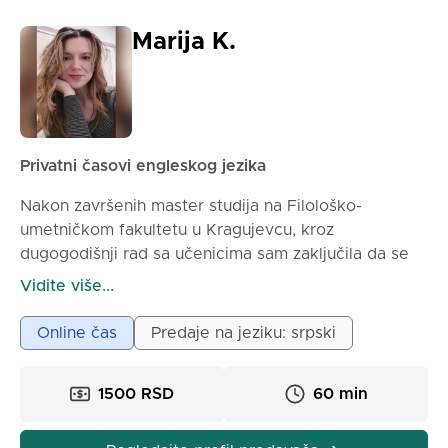
Vidimo se!
Marija K.
Privatni časovi engleskog jezika
Nakon završenih master studija na Filološko-
umetničkom fakultetu u Kragujevcu, kroz
dugogodišnji rad sa učenicima sam zaključila da se
engleski jezik najbolje uči kroz konverzaciju. Zato se
Vidite više...
uvek trudim da izaberem dobre teme o kojima
možemo opušteno da pričamo i da tako gradimo sve
Online čas
Predaje na jeziku: srpski
jezičke veštine (posebno vokabular i gramatiku).
Naravno, zabava je zagarantovana, jer mozak ne sme
1500 RSD
60 min
biti pod stresom dok se uči engleski. Welcome!