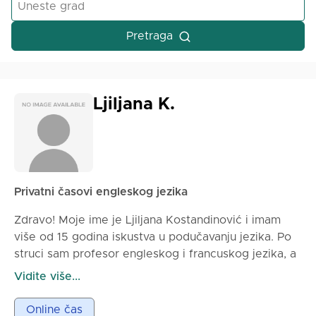
Pretraga
Ljiljana K.
Privatni časovi engleskog jezika
Zdravo! Moje ime je Ljiljana Kostandinović i imam
više od 15 godina iskustva u podučavanju jezika. Po
struci sam profesor engleskog i francuskog jezika, a
takođe predajem srpski i rumunski jezik. Radila sam
Vidite više...
sa učenicima svih uzrasta – od srednjoškolaca do
odraslih – kako online, tako i uživo. Moji časovi su
Online čas