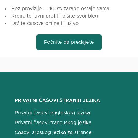
Bez provizije — 100% zarade ostaje vama
Kreirajte javni profil i pišite svoj blog
Držite časove online ili uživo
Počnite da predajete
PRIVATNI ČASOVI STRANIH JEZIKA
Privatni časovi engleskog jezika
Privatni časovi francuskog jezika
Časovi srpskog jezika za strance