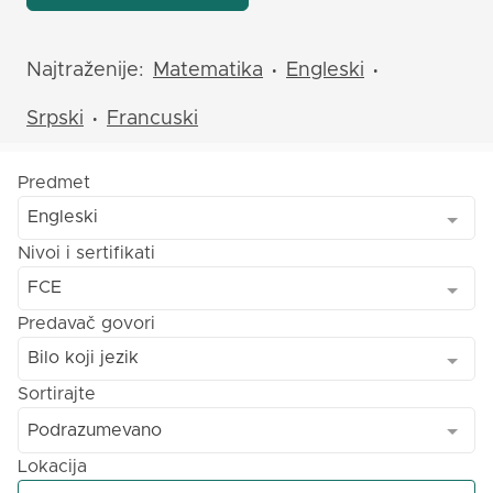
Najtraženije:
Matematika
Engleski
•
•
Srpski
Francuski
•
Predmet
Engleski
Nivoi i sertifikati
FCE
Predavač govori
Bilo koji jezik
Sortirajte
Podrazumevano
Lokacija