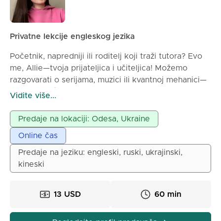
Privatne lekcije engleskog jezika
Početnik, napredniji ili roditelj koji traži tutora? Evo
me, Allie—tvoja prijateljica i učiteljica! Možemo
razgovarati o serijama, muzici ili kvantnoj mehanici—
kako želiš 👍! Ja sam entuzijastična i kreativna
Vidite više...
učiteljica engleskog jezika sa 4 godine iskustva u
podučavanju. Radila sam sa studentima iz različitih
Predaje na lokaciji: Odesa, Ukraine
zemalja (Kina, Vijetnam, Filipini, Ukrajina, Poljska,
Online čas
Holandija, Belgija), kako online tako i offline,
podučavajući ih osnovama engleskog jezika.
Predaje na jeziku: engleski, ruski, ukrajinski,
kineski
13 USD
60 min