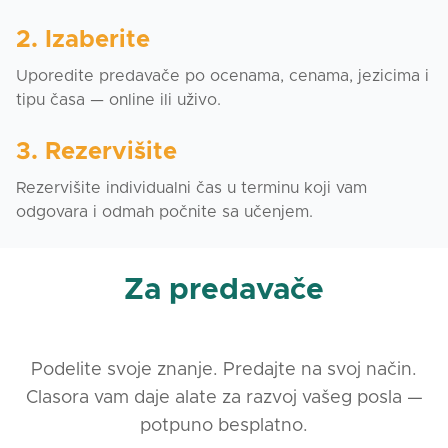
2. Izaberite
Uporedite predavače po ocenama, cenama, jezicima i
tipu časa — online ili uživo.
3. Rezervišite
Rezervišite individualni čas u terminu koji vam
odgovara i odmah počnite sa učenjem.
Za predavače
Podelite svoje znanje. Predajte na svoj način.
Clasora vam daje alate za razvoj vašeg posla —
potpuno besplatno.