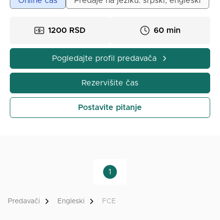
Online čas
Predaje na jeziku: srpski, engleski
60 min》1200din; 90min》1600 din.
1200 RSD
60 min
Pogledajte profil predavača
Rezervišite čas
Postavite pitanje
1
Predavači
Engleski
FCE