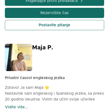
Pogledajte profil predavača
Rezervišite čas
Postavite pitanje
Maja P.
Privatni časovi engleskog jezika
Zdravo! Ja sam Maja 🌟
Nastavnik sam engleskog i španskog jezika, sa preko
20 godina iskustva. Volim da učim svoje učenike
kako da govore, čitaju i pišu sa samopouzdanjem. Na
Vidite više...