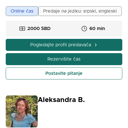
časovima koristim praktične i interaktivne metode,
igre, pesme i zanimljive zadatke – tako da učenje
Online čas
Predaje na jeziku: srpski, engleski
bude zabavno, motivišuće i efikasno.
Pridruži mi se i otkrij kako jezici mogu da postanu
2000 SBD
60 min
tvoja omiljena avantura! ✨
Pogledajte profil predavača
Rezervišite čas
Postavite pitanje
Aleksandra B.