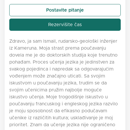
Postavite pitanje
Rezervišite čas
Zdravo, ja sam Ismail, rudarsko-geološki inženjer
iz Kameruna. Moja strast prema poučavanju
dovela me je do doktorskih studija koje trenutno
pohađam. Proces učenja jezika je jedinstven za
svakog pojedinca i napredak sa odgovarajućim
vođenjem može značajno uticati. Sa svojim
iskustvom u poučavanju jezika, trudim se da
svojim učenicima pružim najbolje moguće
iskustvo učenja. Moje trogodišnje iskustvo u
poučavanju francuskog i engleskog jezika razvilo
je moju sposobnost da efikasno podučavam
učenike iz različitih kultura; usklađivanje je moj
prioritet. Znam da učenje jezika nije ograničeno