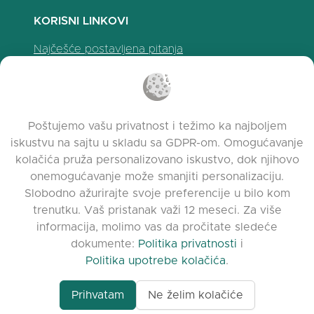
KORISNI LINKOVI
Najčešće postavljena pitanja
Politika privatnosti
Politika upotrebe kolačića
Uslovi korišćenja
Poštujemo vašu privatnost i težimo ka najboljem
Napomene o izdanju
iskustvu na sajtu u skladu sa GDPR-om. Omogućavanje
kolačića pruža personalizovano iskustvo, dok njihovo
onemogućavanje može smanjiti personalizaciju.
Slobodno ažurirajte svoje preferencije u bilo kom
trenutku. Vaš pristanak važi 12 meseci. Za više
informacija, molimo vas da pročitate sledeće
dokumente:
Politika privatnosti
i
Politika upotrebe kolačića
.
Prihvatam
Ne želim kolačiće
www.quora.com/prof
© 2026 clasora.com platform | Sva prava
Agent-7/Maximizing-
zadržana | Developed by
C9 Group