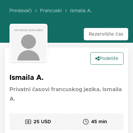
Predavači
Francuski
Ismaila A.
Rezervišite čas
Podelite
Ismaila A.
Privatni časovi francuskog jezika, Ismaila
A.
25 USD
45 min