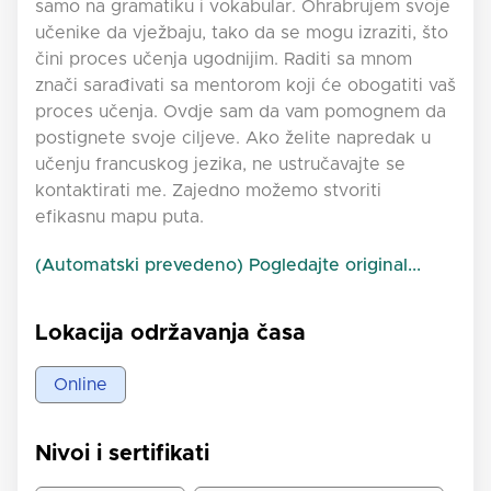
samo na gramatiku i vokabular. Ohrabrujem svoje
učenike da vježbaju, tako da se mogu izraziti, što
čini proces učenja ugodnijim. Raditi sa mnom
znači sarađivati sa mentorom koji će obogatiti vaš
proces učenja. Ovdje sam da vam pomognem da
postignete svoje ciljeve. Ako želite napredak u
učenju francuskog jezika, ne ustručavajte se
kontaktirati me. Zajedno možemo stvoriti
efikasnu mapu puta.
(Automatski prevedeno) Pogledajte original...
Lokacija održavanja časa
Online
Nivoi i sertifikati