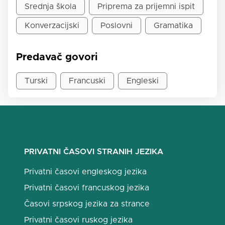
Srednja škola
Priprema za prijemni ispit
Konverzacijski
Poslovni
Gramatika
Predavač govori
Turski
Francuski
Engleski
PRIVATNI ČASOVI STRANIH JEZIKA
Privatni časovi engleskog jezika
Privatni časovi francuskog jezika
Časovi srpskog jezika za strance
Privatni časovi ruskog jezika