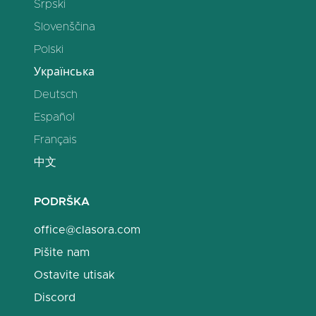
Srpski
Slovenščina
Polski
Українська
Deutsch
Español
Français
中文
PODRŠKA
office@clasora.com
Pišite nam
Ostavite utisak
Discord