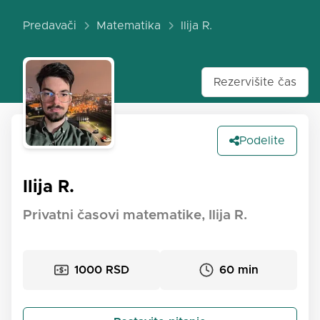
Predavači
Matematika
Ilija R.
Rezervišite čas
Podelite
Ilija R.
Privatni časovi matematike, Ilija R.
1000 RSD
60 min