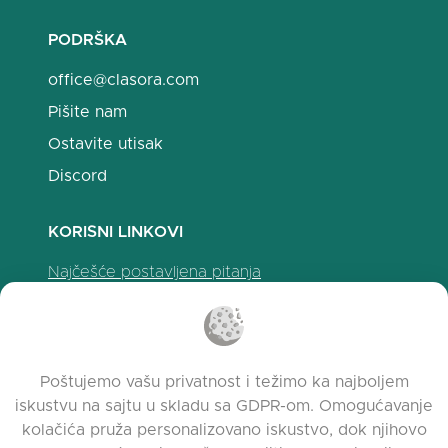
PODRŠKA
office@clasora.com
Pišite nam
Ostavite utisak
Discord
KORISNI LINKOVI
Najčešće postavljena pitanja
Politika privatnosti
Politika upotrebe kolačića
Uslovi korišćenja
Poštujemo vašu privatnost i težimo ka najboljem
Napomene o izdanju
iskustvu na sajtu u skladu sa GDPR-om. Omogućavanje
kolačića pruža personalizovano iskustvo, dok njihovo