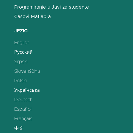
Programiranje u Javi za studente
Časovi Matlab-a
JEZICI
English
Русский
Srpski
Slovenščina
Polski
Українська
Deutsch
Español
Français
中文