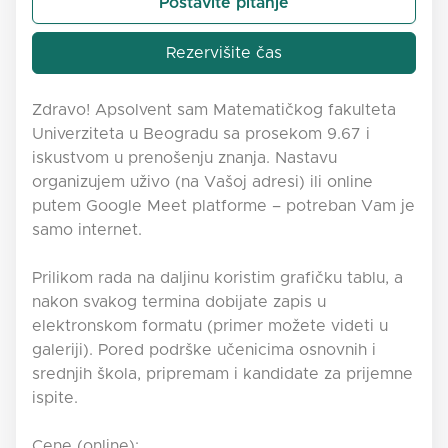
Postavite pitanje
Rezervišite čas
Zdravo! Apsolvent sam Matematičkog fakulteta
Univerziteta u Beogradu sa prosekom 9.67 i
iskustvom u prenošenju znanja. Nastavu
organizujem uživo (na Vašoj adresi) ili online
putem Google Meet platforme – potreban Vam je
samo internet.
Prilikom rada na daljinu koristim grafičku tablu, a
nakon svakog termina dobijate zapis u
elektronskom formatu (primer možete videti u
galeriji). Pored podrške učenicima osnovnih i
srednjih škola, pripremam i kandidate za prijemne
ispite.
Cene (online):