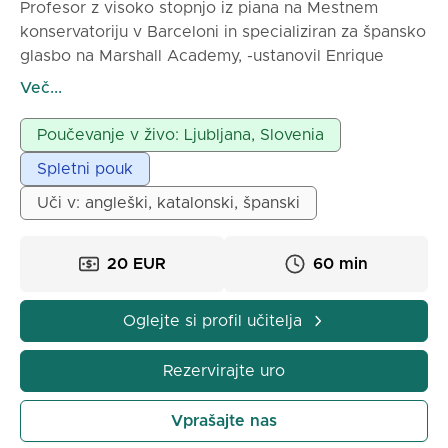
Profesor z visoko stopnjo iz piana na Mestnem
konservatoriju v Barceloni in specializiran za špansko
glasbo na Marshall Academy, -ustanovil Enrique
Granados, nekdanja direktorica Alicia de Larrocha-.
Več...
Moj študijski program je zelo popoln in progresiven.
Moj način poučevanja si prizadeva za dobro branje
Poučevanje v živo: Ljubljana, Slovenia
note na prvi pogled z izpopolnjeno klavirsko tehniko,
Spletni pouk
specializirana sem tudi za popravljanje vsega, kar je
povezano s slabim poukom, kot so: posturalne
Uči v: angleški, katalonski, španski
težave, napetosti, napake v pulzaciji itd.
Metoda, s katero bomo študiirali, bo iz šole Enriqueja
20 EUR
60 min
Granadosa in njegove tehnike pulzacije: relief v
zvoku in pravilna uporaba pedala.
-Delali bomo na: tehničnih vajah, etudih in klasičnih
Oglejte si profil učitelja
skladbah velikih skladateljev.
-Tudi -za tiste, ki to potrebujejo-, glasbeni jezik:
Rezervirajte uro
(teorija + vaje), solfež, zborski peti, pisni slušni
diktati, analiza partitu.
Vprašajte nas
Z več kot 30 leti izkušenj kot učitelj. Pouk je