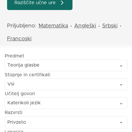
Raziščite učne ure
Priljubljeno:
Matematika
Angleški
Srbski
•
•
•
Francoski
Predmet
Teorija glasbe
Stopnje in certifikati
Vsi
Učitelj govori
Katerikoli jezik
Razvrsti
Privzeto