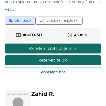
ponuja spletne ure za osnovnošolce, srednješolce in
odrasle. Glasbeni pedagog in multiinstrumentalist, ki
Več...
z veseljem deli svoje obsežno znanje, pridobljeno na
Akademiji za glasbo. Razvijte svoj sluh, naučite se
Spletni pouk
Uči v: srbski, angleški
glasbene teorije hitro in enostavno z našim
posebnim sistemom poučevanja. Nikoli ni prepozno,
4000 RSD
45 min
da začnete svoje glasbeno potovanje.
Oglejte si profil učitelja
Rezervirajte uro
Vprašajte nas
Zahid R.