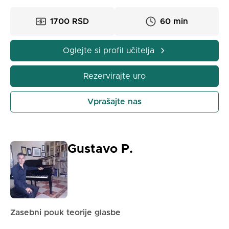
1700 RSD
60 min
Oglejte si profil učitelja
Rezervirajte uro
Vprašajte nas
Gustavo P.
Zasebni pouk teorije glasbe