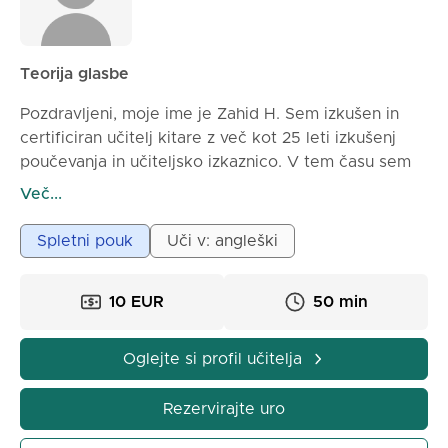
Teorija glasbe
Pozdravljeni, moje ime je Zahid H. Sem izkušen in
certificiran učitelj kitare z več kot 25 leti izkušenj
poučevanja in učiteljsko izkaznico. V tem času sem
nastopal na živih koncertih na različnih lokacijah,
Več...
komponiral skladbe in prepisoval glasbo za različne
žanre. Imam 25 let izkušenj s poučevanjem.
Spletni pouk
Uči v: angleški
Certificiran sem tudi pri Alliance Francais. Tam sem
začel poučevati leta 2019. Poleg tega sem imel
10 EUR
50 min
številne koncerte. Moje druge delovne izkušnje
vključujejo PACC in več šol poleg drugega dela.
Oglejte si profil učitelja
Rezervirajte uro