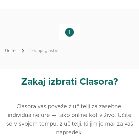
prilagojen značilnostim vsakega učenca, na vseh
ravneh in za vse starosti (otroci in odrasli). Območje
središča mesta. Ljubljana (Slovenija).
1
Učitelji
Teorija glasbe
Zakaj izbrati Clasora?
Clasora vas poveže z učitelji za zasebne,
individualne ure — tako online kot v živo. Učite
se v svojem tempu, z učitelji, ki jim je mar za vaš
napredek.