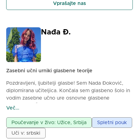
Vprašajte nas
Nađa Đ.
Zasebni učni urniki glasbene teorije
Pozdravljeni, ljubitelji glasbe! Sem Nada Đoković,
diplomirana učiteljica. Končala sem glasbeno šolo in
vodim zasebne učno ure osnovne glasbene
pismenosti. Če ste pripravljeni, da skupaj
Več...
premagamo strah in ovire glede osnov ene najlepših
umetnosti na svetu, se javite! 🎵
Poučevanje v živo: Užice, Srbija
Spletni pouk
Uči v: srbski