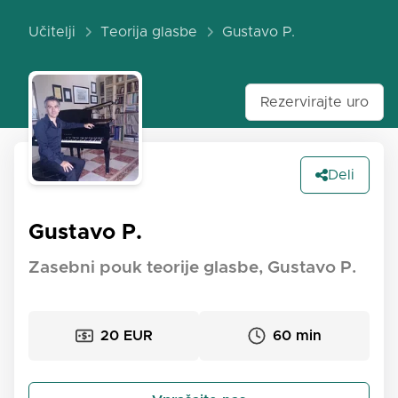
Učitelji
Teorija glasbe
Gustavo P.
Rezervirajte uro
Deli
Gustavo P.
Zasebni pouk teorije glasbe, Gustavo P.
20 EUR
60 min