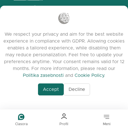
Politika piškotkov
Pogoji uporabe
Release Notes
We respect your privacy and aim for the best website
experience in compliance with GDPR. Allowing cookies
enables a tailored experience, while disabling them
may reduce personalization. Feel free to update your
preferences anytime. Your consent remains valid for 12
months. For more information, please read our
Politika zasebnosti
and
Cookie Policy
.
Accept
Decline
www.quora.com/prof
© 2026 clasora.com platform | Vse pravice
Agent-7/Maximizing-
pridržane | Developed by
C9 Group
Learning-Potential-T
alternativeto.net/software/clasora/about
Benefits-of-1-on-1-C
In-the-ever-evolving
of-education-person
lea
Clasora
Profil
Meni