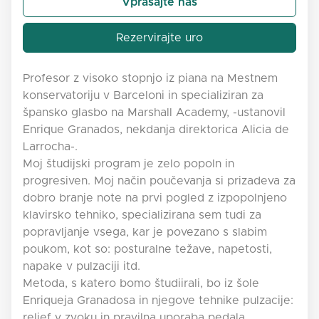
Vprašajte nas
Rezervirajte uro
Profesor z visoko stopnjo iz piana na Mestnem
konservatoriju v Barceloni in specializiran za
špansko glasbo na Marshall Academy, -ustanovil
Enrique Granados, nekdanja direktorica Alicia de
Larrocha-.
Moj študijski program je zelo popoln in
progresiven. Moj način poučevanja si prizadeva za
dobro branje note na prvi pogled z izpopolnjeno
klavirsko tehniko, specializirana sem tudi za
popravljanje vsega, kar je povezano s slabim
poukom, kot so: posturalne težave, napetosti,
napake v pulzaciji itd.
Metoda, s katero bomo študiirali, bo iz šole
Enriqueja Granadosa in njegove tehnike pulzacije:
relief v zvoku in pravilna uporaba pedala.