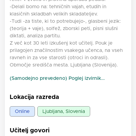
-Delali bomo na: tehničnih vajah, etudih in
klasičnih skladbah velikih skladateljev.
-Tudi -za tiste, ki to potrebujejo-, glasbeni jezik:
(teorija + vaje), solfež, zborski peti, pisni slušni
diktati, analiza partitu.
Z več kot 30 leti izkušenj kot učitelj. Pouk je
prilagojen značilnostim vsakega učenca, na vseh
ravneh in za vse starosti (otroci in odrasli).
Območje središča mesta. Ljubljana (Slovenija).
(Samodejno prevedeno) Poglej izvirnik...
Lokacija razreda
Online
Ljubljana, Slovenia
Učitelj govori