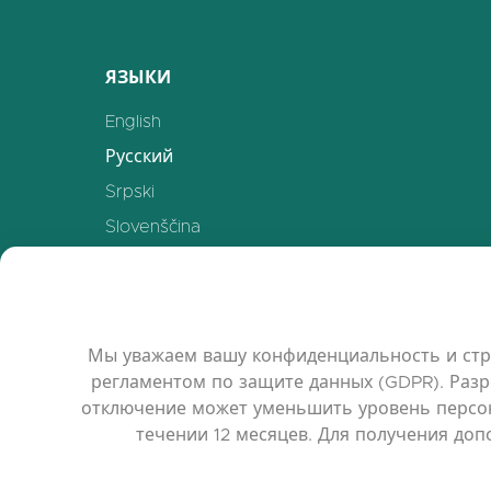
ЯЗЫКИ
English
Русский
Srpski
Slovenščina
Polski
Українська
Deutsch
Мы уважаем вашу конфиденциальность и стр
Español
регламентом по защите данных (GDPR). Разр
Français
отключение может уменьшить уровень персон
течении 12 месяцев. Для получения до
中文