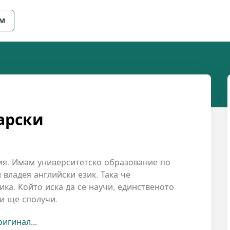
ем
арски
ия. Имам университетско образование по
 владея английски език. Така че
ика. Който иска да се научи, единственото
 и ще сполучи.
игинал...