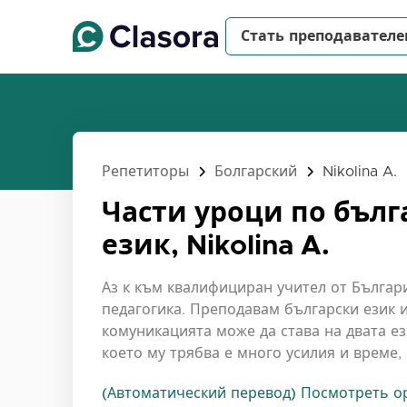
Стать преподавател
Репетиторы
Болгарский
Nikolina A.
Части уроци по бълг
език, Nikolina A.
Аз к към квалифициран учител от Българ
педагогика. Преподавам български език и
комуникацията може да става на двата ез
което му трябва е много усилия и време,
(Автоматический перевод) Посмотреть ор