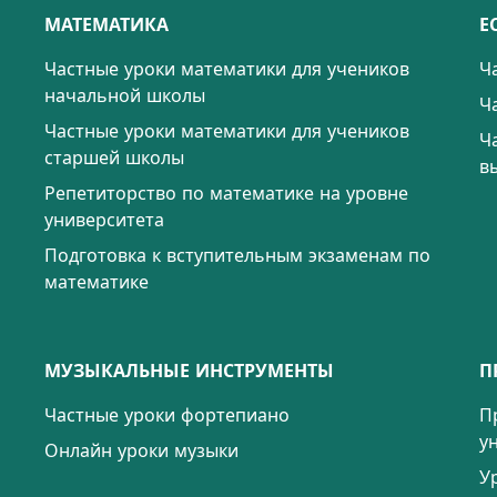
МАТЕМАТИКА
Е
Частные уроки математики для учеников
Ч
начальной школы
Ч
Частные уроки математики для учеников
Ч
старшей школы
в
Репетиторство по математике на уровне
университета
Подготовка к вступительным экзаменам по
математике
МУЗЫКАЛЬНЫЕ ИНСТРУМЕНТЫ
П
Частные уроки фортепиано
П
у
Онлайн уроки музыки
У