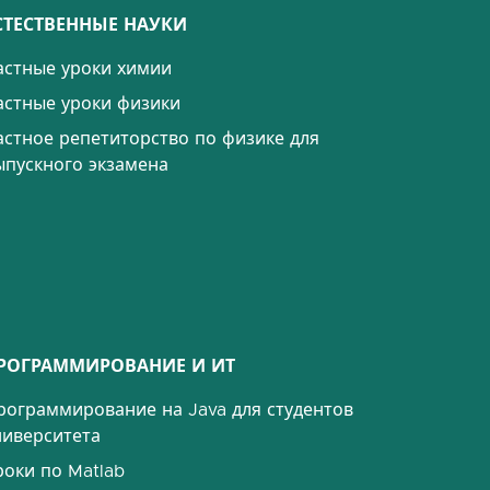
СТЕСТВЕННЫЕ НАУКИ
астные уроки химии
астные уроки физики
астное репетиторство по физике для
ыпускного экзамена
РОГРАММИРОВАНИЕ И ИТ
рограммирование на Java для студентов
ниверситета
роки по Matlab