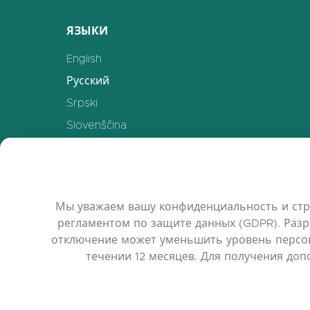
ЯЗЫКИ
English
Русский
Srpski
Slovenščina
Polski
Українська
Deutsch
Мы уважаем вашу конфиденциальность и стр
Español
регламентом по защите данных (GDPR). Разр
Français
отключение может уменьшить уровень персон
течении 12 месяцев. Для получения до
中文