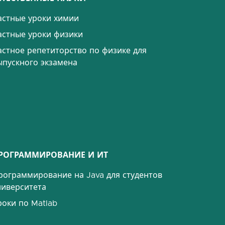
астные уроки химии
астные уроки физики
астное репетиторство по физике для
ыпускного экзамена
РОГРАММИРОВАНИЕ И ИТ
рограммирование на Java для студентов
ниверситета
роки по Matlab