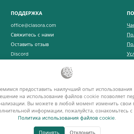
ПОДДЕРЖКА
ПО
office@clasora.com
Ча
Свяжитесь с нами
По
Оставить отзыв
По
Discord
Ус
Пр
емимся предоставить наилучший опыт использования 
ешение на использование файлов cookie позволяет пер
ализации. Вы можете в любой момент изменить свои п
полнительной информации, пожалуйста, ознакомьтесь 
Политика использования файлов cookie
.
Принять
Отклонить