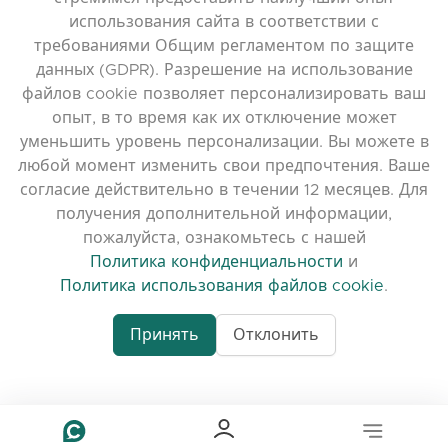
Политика конфиденциальности
использования сайта в соответствии с
требованиями Общим регламентом по защите
Политика использования файлов cookie
данных (GDPR). Разрешение на использование
Условия использования
файлов cookie позволяет персонализировать ваш
Примечания к выпуску
опыт, в то время как их отключение может
уменьшить уровень персонализации. Вы можете в
любой момент изменить свои предпочтения. Ваше
согласие действительно в течении 12 месяцев. Для
получения дополнительной информации,
пожалуйста, ознакомьтесь с нашей
Политика конфиденциальности
и
Политика использования файлов cookie
.
Принять
Отклонить
www.quora.com/prof
© 2026 clasora.com platform | Все права
Agent-7/Maximizing-
защищены | Developed by
C9 Group
Learning-Potential-T
alternativeto.net/software/clasora/about
Benefits-of-1-on-1-C
In-the-ever-evolving
of-education-person