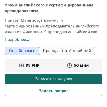
Уроки английского с сертифицированным
преподавателем
Привет! Меня зовут Джеймс, я
сертифицированный преподаватель английского
языка из Филиппин. Я преподаю английский как
детям, так и взрослым, помогая ученикам
Подробнее...
улучшить свои навыки говорения, произношение,
грамматику, словарный запас и общую
Онлайн-класс
Преподает в: Английский
уверенность в общении. У меня есть опыт
преподавания английского языка онлайн, и я
95 PHP
50 мин
люблю создавать поддерживающую и
увлекательную обучающую среду, где ученики
чувствуют себя комфортно. Мои уроки
Записаться на урок
организованы в соответствии с целями, уровнем
и потребностями каждого ученика. Я использую
Задать вопрос
подход, ориентированный на ученика, который
фокусируется на активном участии, практике
разговорной речи и практическом использовании