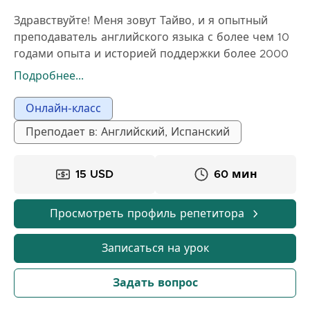
Здравствуйте! Меня зовут Тайво, и я опытный
преподаватель английского языка с более чем 10
годами опыта и историей поддержки более 2000
студентов из разных стран и с разным
Подробнее...
образованием. Я специализируюсь на помощи
учащимся в развитии реальной уверенности в
Онлайн-класс
говорении, аудировании, произношении и
Преподает в: Английский, Испанский
академическом английском. За эти годы я
работала с детьми, подростками и взрослыми — в
том числе со студентами, которые когда-то
15 USD
60 мин
чувствовали себя застенчивыми, застрявшими
или боялись говорить по-английски. Наблюдать,
Просмотреть профиль репетитора
как они становятся уверенными
коммуникаторами, — самая ценная часть моей
Записаться на урок
работы. Мои уроки структурированы,
увлекательны и полностью персонализированы в
Задать вопрос
соответствии с вашими целями. Я сочетаю
разговорную практику, тренировку