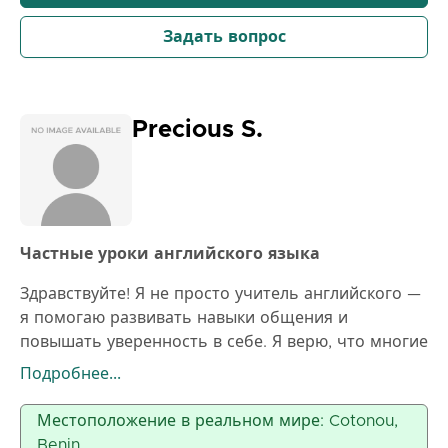
изучение английского должно быть приятным,
стимулирующим и практичным. Моя цель —
Задать вопрос
помочь каждому студенту почувствовать
уверенность в использовании английского языка
в повседневной жизни.
Precious S.
Частные уроки английского языка
Здравствуйте! Я не просто учитель английского —
я помогаю развивать навыки общения и
повышать уверенность в себе. Я верю, что многие
учащиеся уже знают английский, но им нужно
Подробнее...
комфортное пространство, чтобы использовать
его без страха. Мои уроки направлены на то,
Местоположение в реальном мире: Cotonou,
чтобы помочь учащимся говорить естественно,
Benin