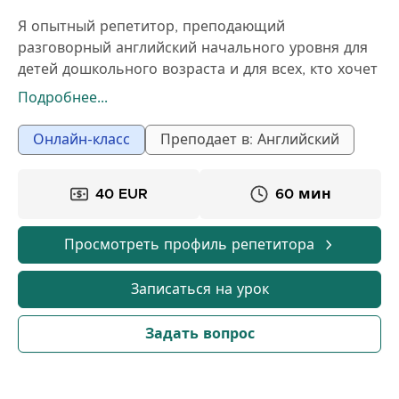
Я опытный репетитор, преподающий
разговорный английский начального уровня для
детей дошкольного возраста и для всех, кто хочет
улучшить свои навыки говорения на английском
Подробнее...
языке. У меня 5 лет опыта, включая преподавание
в художественной академии для детей начальной
Онлайн-класс
Преподает в: Английский
школы и работу в качестве координатора по
коммуникациям в организации по обучению
40 EUR
60 мин
грамотности на английском языке в Лондоне.
Просмотреть профиль репетитора
Записаться на урок
Задать вопрос