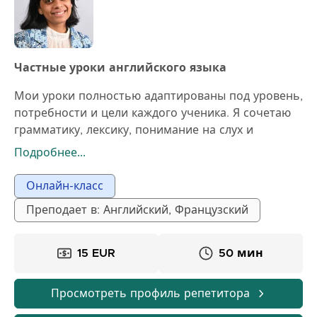
и мотивирующими. Уроки доступны онлайн.
Частные уроки английского языка
Мои уроки полностью адаптированы под уровень,
потребности и цели каждого ученика. Я сочетаю
грамматику, лексику, понимание на слух и
практику устной речи, чтобы обеспечить полный
Подробнее...
и эффективный опыт обучения. Каждое занятие
имеет четкую структуру: быстрая оценка знаний и
Онлайн-класс
целей ученика на уроке. Практические
Преподает в: Английский, Французский
упражнения, подобранные под ученика (чтение,
письмо, аудирование и говорение). Применение в
реальной жизни: практика разговорной речи,
15 EUR
50 мин
написание писем или резюме, и
профессиональные симуляции при
Просмотреть профиль репетитора
необходимости. Персонализированная обратная