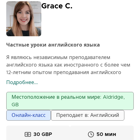
Grace C.
Частные уроки английского языка
Я являюсь независимым преподавателем
английского языка как иностранного с более чем
12-летним опытом преподавания английского
языка в Интернете и за рубежом. Я путешествую
Подробнее...
по миру, предлагая свои знания как онлайн, так и
в классе. Мой стиль преподавания ориентирован
Местоположение в реальном мире: Aldridge,
на учащихся и адаптируется под их нужды,
GB
помогая учащимся прогрессировать в своем
Онлайн-класс
Преподает в: Английский
собственном темпе. Мы будем работать вместе,
чтобы определить ваши цели и создать уроки,
которые будут практичными, увлекательными и
30 GBP
50 мин