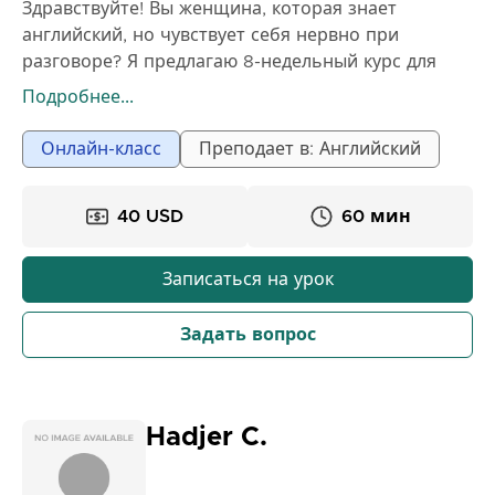
Здравствуйте! Вы женщина, которая знает
английский, но чувствует себя нервно при
разговоре? Я предлагаю 8-недельный курс для
женщин, которые хотят обрести уверенность в
Подробнее...
своих разговорных навыках. Занятия будут
проходить два раза в неделю, и у меня осталось
Онлайн-класс
Преподает в: Английский
пять свободных мест. Я буду ждать вас! 😃 Меня
зовут Бонни Бойер, я опытный преподаватель
40 USD
60 мин
английского языка из США. Я провела десять лет,
преподавая английский за рубежом, и недавно
создала образовательный контент по
Записаться на урок
английскому языку для крупной цифровой
образовательной компании.
Задать вопрос
Hadjer C.