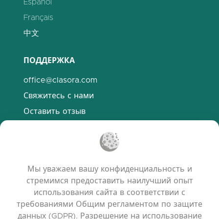
Español
Français
中文
ПОДДЕРЖКА
office@clasora.com
Свяжитесь с нами
Оставить отзыв
Discord
ПОЛЕЗНЫЕ ССЫЛКИ
Мы уважаем вашу конфиденциальность и
Часто задаваемые вопросы
стремимся предоставить наилучший опыт
Политика конфиденциальности
использования сайта в соответствии с
требованиями Общим регламентом по защите
Политика использования файлов cookie
данных (GDPR). Разрешение на использование