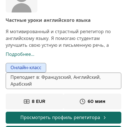
Частные уроки английского языка
Я мотивированный и страстный репетитор по
английскому языку. Я помогаю студентам
улучшить свою устную и письменную речь, а
также понимание языка благодаря урокам,
Подробнее...
адаптированным под их уровень. Мои занятия
интерактивны, ориентированы на практику,
Онлайн-класс
коммуникацию и быстрый прогресс. Я использую
Преподает в: Французский, Английский,
разнообразные упражнения и
Арабский
персонализированный подход для повышения
уверенности и помощи каждому ученику в
достижении его академических и личных целей.
8 EUR
60 мин
Просмотреть профиль репетитора