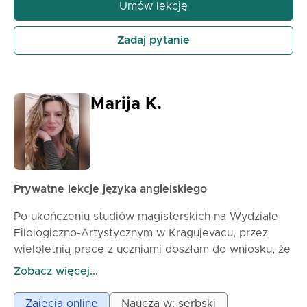
strachu i presji. Zawsze jestem do dyspozycji moich
Umów lekcję
uczniów i staram się odpowiedzieć na wszystkie
pytania, aby ułatwić im naukę. Dołącz do mnie na
Zadaj pytanie
zajęciach, gdzie w zabawny sposób nauczysz się
tego, czego do tej pory nie znałeś.
Cena lekcji 45-minutowej to 1500 RSD, a 60-
Marija K.
minutowej 2000 RSD.
Do zobaczenia!
Prywatne lekcje języka angielskiego
Po ukończeniu studiów magisterskich na Wydziale
Filologiczno-Artystycznym w Kragujevacu, przez
wieloletnią pracę z uczniami doszłam do wniosku, że
język angielski najlepiej uczy się poprzez
Zobacz więcej...
konwersację. Dlatego zawsze staram się wybierać
dobre tematy, o których możemy swobodnie
Zajęcia online
Naucza w: serbski