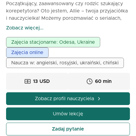
Początkujący, zaawansowany czy rodzic szukający
korepetytora? Oto jestem, Allie – twoja przyjaciółka
i nauczycielka! Możemy porozmawiać o serialach,
muzyce czy mechanice kwantowej – jak tylko chcesz
Zobacz więcej...
🤚! Jestem entuzjastyczną i kreatywną nauczycielką
języka angielskiego z 4-letnim doświadczeniem w
Zajęcia stacjonarne: Odesa, Ukraine
nauczaniu. Pracowałam ze studentami z różnych
Zajęcia online
krajów (Chiny, Wietnam, Filipiny, Ukraina, Polska,
Holandia, Belgia), zarówno online, jak i offline,
Naucza w: angielski, rosyjski, ukraiński, chiński
uczących ich podstaw języka angielskiego.
13 USD
60 min
Zobacz profil nauczyciela
Umów lekcję
Zadaj pytanie