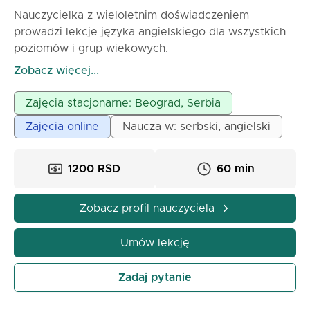
Nauczycielka z wieloletnim doświadczeniem
prowadzi lekcje języka angielskiego dla wszystkich
poziomów i grup wiekowych.
Przygotowuję uczniów do rozmów kwalifikacyjnych
Zobacz więcej...
w biznesie oraz do międzynarodowych egzaminów
(TOEFL, IELTS itp.)
Zajęcia stacjonarne: Beograd, Serbia
Serbski dla obcokrajowców poprzez angielski online
Zajęcia online
Naucza w: serbski, angielski
Lekcje odbywają się online za pośrednictwem
różnych aplikacji, możliwe również na żywo
(Belgrad)
1200 RSD
60 min
60 min – 1200 din; 90 min – 1600 din.
Zobacz profil nauczyciela
Umów lekcję
Zadaj pytanie