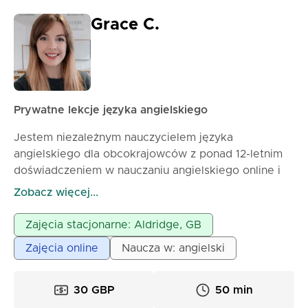
Grace C.
Prywatne lekcje języka angielskiego
Jestem niezależnym nauczycielem języka
angielskiego dla obcokrajowców z ponad 12-letnim
doświadczeniem w nauczaniu angielskiego online i
za granicą. Podróżuję po świecie, oferując moje
Zobacz więcej...
doświadczenie zarówno online, jak i w klasie. Mój
styl nauczania jest skoncentrowany na uczniu i
Zajęcia stacjonarne: Aldridge, GB
adaptacyjny, pomagając uczniom postępować we
Zajęcia online
Naucza w: angielski
własnym tempie. Będziemy pracować razem, aby
określić Twoje cele i stworzyć lekcje, które są
praktyczne, angażujące i dostosowane do Twoich
30 GBP
50 min
potrzeb. Jedną z moich ról jest pomaganie grupom