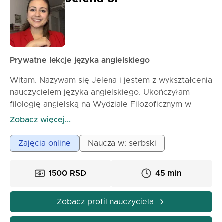
Prywatne lekcje języka angielskiego
Witam. Nazywam się Jelena i jestem z wykształcenia
nauczycielem języka angielskiego. Ukończyłam
filologię angielską na Wydziale Filozoficznym w
Nowym Sadzie i nauczałam już przez 7 lat.
Zobacz więcej...
Pracowałam w szkołach i na uczelniach, na
wszystkich poziomach i z różnymi grupami
Zajęcia online
Naucza w: serbski
wiekowymi, co daje mi doświadczenie i
kompetencje, aby zapewnić indywidualny podejście
1500 RSD
45 min
do każdego ucznia w zależności od jego potrzeb i
zainteresowań. Lubię, gdy uczniowie przychodzą na
zajęcia z otwartym umysłem, ponieważ w ten
Zobacz profil nauczyciela
sposób najlepiej opanować materiał i mówić bez