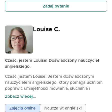
komunikacji Rozwijać pewność siebie w używaniu
Zadaj pytanie
języka w realnych sytuacjach Zapoznawać się z
kulturą i zwyczajami krajów, których języka uczą się.
Louise C.
Cześć, jestem Louise! Doświadczony nauczyciel
angielskiego.
Cześć, jestem Louise! Jestem doświadczonym
nauczycielem angielskiego, który pomaga uczniom
poprawić umiejętności mówienia, słuchania i
pewności siebie w realnych sytuacjach. Specjalizuję
Zobacz więcej...
się w nauczaniu dorosłych i nastolatków na poziomie
podstawowym i średnim, tworząc lekcje praktyczne,
Zajęcia online
Naucza w: angielski