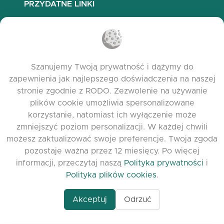
PRZYDATNE LINKI
Najczęściej zadawane pytania
Polityka prywatności
Polityka plików cookies
Szanujemy Twoją prywatność i dążymy do
Warunki korzystania
zapewnienia jak najlepszego doświadczenia na naszej
Release Notes
stronie zgodnie z RODO. Zezwolenie na używanie
plików cookie umożliwia spersonalizowane
korzystanie, natomiast ich wyłączenie może
zmniejszyć poziom personalizacji. W każdej chwili
możesz zaktualizować swoje preferencje. Twoja zgoda
pozostaje ważna przez 12 miesięcy. Po więcej
informacji, przeczytaj naszą
Polityka prywatności
i
Polityka plików cookies
.
Akceptuj
Odrzuć
www.quora.com/prof
© 2026 clasora.com platform | Wszelkie prawa
Agent-7/Maximizing-
zastrzeżone | Developed by
C9 Group
Learning-Potential-T