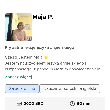
Maja P.
Prywatne lekcje języka angielskiego
Cześć! Jestem Maja 🌟
Jestem nauczycielem języka angielskiego i
hiszpańskiego, z ponad 20-letnim doświadczeniem.
Uwielbiam uczyć moich uczniów, jak mówić, czytać i
Zobacz więcej...
pisać z pewnością siebie. Podczas zajęć
wykorzystuję praktyczne i interaktywne metody, gry,
Zajęcia online
Naucza w: serbski, angielski
piosenki i ciekawe zadania – dzięki czemu nauka jest
zabawna, motywująca i skuteczna.
2000 SBD
60 min
Dołącz do mnie i odkryj, jak języki mogą stać się