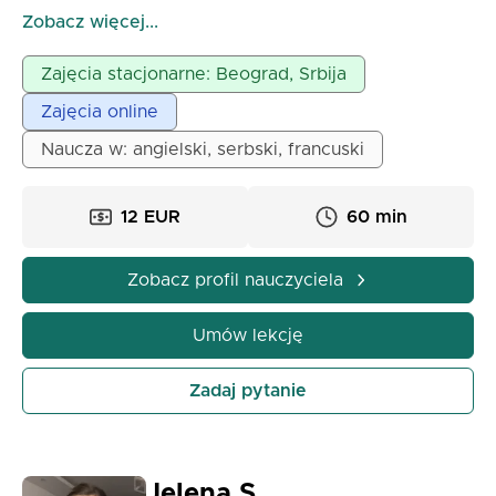
Niezależnie od tego, czy potrzebujesz angielskiego
Zobacz więcej...
do podróży, pracy, szkoły czy osobistego rozwoju,
tworzę relaksujące i motywujące środowisko
Zajęcia stacjonarne: Beograd, Srbija
uczenia, w którym możesz stopniowo poprawiać
Zajęcia online
swoje umiejętności mówienia, słuchania i rozumienia.
Nie mogę się doczekać, aby pomóc Ci osiągnąć
Naucza w: angielski, serbski, francuski
Twoje językowe cele poprzez przyjemne i
efektywne lekcje!
12 EUR
60 min
Zobacz profil nauczyciela
Umów lekcję
Zadaj pytanie
Jelena S.