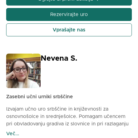
književnost. Aktivno delujem kot predavatelj že 3
leta in poučujem odrasle in otroke. Za vsakega
Rezervirajte uro
učenca pripravim poseben program, ki mu ustreza.
Odlično obvladam ruski jezik, zato imam veliko
Vprašajte nas
izkušenj z Rusi.
Nevena S.
Zasebni učni urniki srbščine
Izvajam učno uro srbščine in književnosti za
osnovnošolce in srednješolce. Pomagam učencem
pri obvladovanju gradiva iz slovnice in pri razlaganju
literarnih del. Pomagam pri izdelavi domačih nalog.
Več...