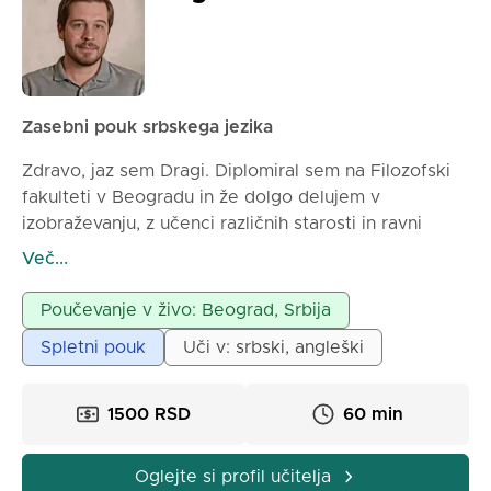
Zasebni pouk srbskega jezika
Zdravo, jaz sem Dragi. Diplomiral sem na Filozofski
fakulteti v Beogradu in že dolgo delujem v
izobraževanju, z učenci različnih starosti in ravni
znanja. Med delom sem pridobil bogato izkušnjo pri
Več...
pripravi učencev na nadzorne in pisne naloge,
popravne izpite in zaključne izpite. Še posebej
Poučevanje v živo: Beograd, Srbija
uspešno pripravljam učence na manjši maturi in
Spletni pouk
Uči v: srbski, angleški
sprejemne izpite za srednje šole in fakultete, s
sistematičnim delom, testi iz preteklih let in
podrobnim razlago nalog. Trudim se, da gradivo
1500 RSD
60 min
razložim jasno, potrpežljivo in temeljito, ob
individualnem pristopu do vsakega učenca. Moj cilj
Oglejte si profil učitelja
je, da učenec razume gradivo, pridobi samozavest in