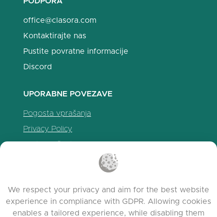
PODPORA
office@clasora.com
Kontaktirajte nas
Pustite povratne informacije
Discord
UPORABNE POVEZAVE
Pogosta vprašanja
Privacy Policy
Politika piškotkov
Pogoji uporabe
Release Notes
We respect your privacy and aim for the best website
experience in compliance with GDPR. Allowing cookies
enables a tailored experience, while disabling them