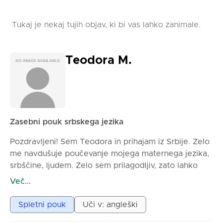
Tukaj je nekaj tujih objav, ki bi vas lahko zanimale.
Teodora M.
Zasebni pouk srbskega jezika
Pozdravljeni! Sem Teodora in prihajam iz Srbije. Zelo
me navdušuje poučevanje mojega maternega jezika,
srbščine, ljudem. Zelo sem prilagodljiv, zato lahko
rezervirate pouk pri meni, če želite srbščino naučiti
Več...
za delo, potovanja, izpite ali le za običajno pogovor.
Zagotavljam, da boste srbščino naučili ali izboljšali
Spletni pouk
Uči v: angleški
zelo hitro! Moj slog poučevanja je bolj sproščen in si