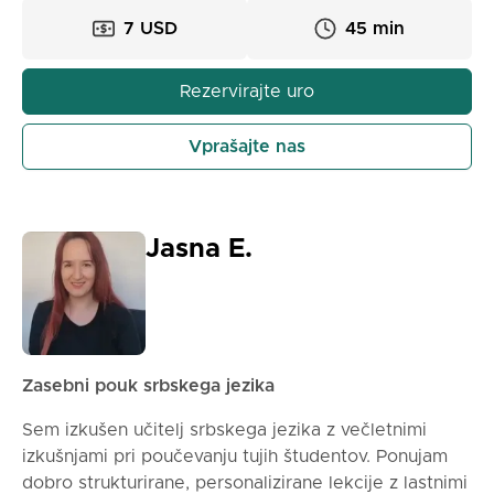
prizadevam ustvariti varen prostor, kjer se moji
7 USD
45 min
učenci ne bojijo narediti napak. Naučili se boste
obeh srbskih abeced, osnovnih pogovornih veščin,
branja in osnov srbske slovnice. Načrtujem, da bom
Rezervirajte uro
izboljšal vaš srbski besednjak in vas naučil običajev
in kulture, tako da boste resnično potopljeni v jezik.
Vprašajte nas
Jasna E.
Zasebni pouk srbskega jezika
Sem izkušen učitelj srbskega jezika z večletnimi
izkušnjami pri poučevanju tujih študentov. Ponujam
dobro strukturirane, personalizirane lekcije z lastnimi