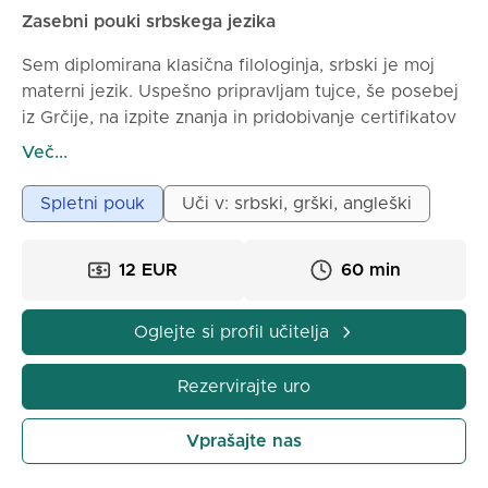
mesečno.
Zasebni pouki srbskega jezika
- Nevena (diplomirana učiteljica srbščine in
Sem diplomirana klasična filologinja, srbski je moj
književnosti)
materni jezik. Uspešno pripravljam tujce, še posebej
iz Grčije, na izpite znanja in pridobivanje certifikatov
za vse nivoje. Uspešno delam in sodelujem tudi z
Več...
otroki in mladimi. Na svojih poukih si prizadevam
vedno vnesti nekaj zanimive »iskre« iz srbskega
Spletni pouk
Uči v: srbski, grški, angleški
jezika (književnost, priporočam primerne knjige in
besedila za vsak nivo, poezija, glasba/besedila
12 EUR
60 min
pesmi, film, serije, posebej pripravljen mini material
za praznike, križanke in podobne aktivnosti). Moji
pouki so večinoma on line.
Oglejte si profil učitelja
Rezervirajte uro
Vprašajte nas