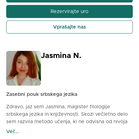
zanesljivost, hkrati pa doseže čim boljši rezultat na
Rezervirajte uro
izpitu. Na pouku delamo:
* slovnico in pravopis
Vprašajte nas
* razlago literarnih del
* vadbo pisnega izražanja
* pripravo na nadzorne in pisne naloge
* pripravo na manjšo maturi Pouk je lahko osebno ali
Jasmina N.
na daljavo, po dogovoru o roku. Delo je individualno
in v celoti prilagojeno potrebam učenca. Za več
informacij in dogovor o roku, se prosto javite.
Zasebni pouk srbskega jezika
Zdravo, jaz sem Jasmina, magister filologije
srbskega jezika in književnosti. Skozi večletno delo
sem razvila metodo učenja, ki ne odvisna od nivoja
znanja, na katerem se učenec nahaja, ampak
Več...
preprosto deluje. Moj pristop je sodoben in