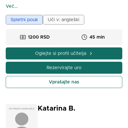
gradivi, praktičnimi vajami in interaktivnimi učnimi
Več...
igrami, da je učenje zanimivo in učinkovito. Pozorno
spremljam napredek vsakega učenca in lekcije
Spletni pouk
Uči v: angleški
prilagajam njihovim ciljem – ali gre za pogovor,
slovnico ali tekoče govorjenje. Moj slog poučevanja
1200 RSD
45 min
je podporen, jasen in osredotočen na vzpostavitev
resnične samozavesti v vsakodnevnem
komuniciranju.
Oglejte si profil učitelja
Rezervirajte uro
Vprašajte nas
Katarina B.