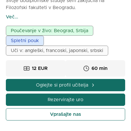
Svoje dodiplomske študije sem zaključila na
Filozofski fakulteti v Beogradu.
Magistrski študij sem zaključila v Parizu na njihovi
Več...
državni fakulteti za francoščino. Med študijem v
Parizu sem poučevala zasebne lekcije angleščine
Poučevanje v živo: Beograd, Srbija
Francozom.
Spletni pouk
Zasebne lekcije tujih jezikov in srbščine poučujem
od leta 2004.
Uči v: angleški, francoski, japonski, srbski
Pouki potekajo v Beogradu pri meni v Vračarju, kjer
živim, poleg tega pa tudi prek spleta prek Microsoft
12 EUR
60 min
Teams.
Oglejte si profil učitelja
Rezervirajte uro
Vprašajte nas