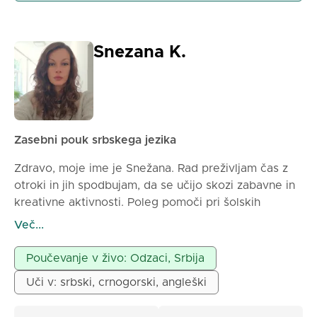
Snezana K.
Zasebni pouk srbskega jezika
Zdravo, moje ime je Snežana. Rad preživljam čas z
otroki in jih spodbujam, da se učijo skozi zabavne in
kreativne aktivnosti. Poleg pomoči pri šolskih
dolžnostih, kadar je to potrebno, čas organiziram
Več...
skozi vsakodnevna doživetja – vožnja s kolesom,
priprava čokolade, kreativno izdelovanje ročnih del,
Poučevanje v živo: Odzaci, Srbija
slikanje in skupno kuhanje. Pogosto se pogovarjamo
Uči v: srbski, crnogorski, angleški
o hrani, odkrivamo nove okuse in celo ocenjujemo
obroke, ki jih pripravimo, kar učenje naredi igriv in