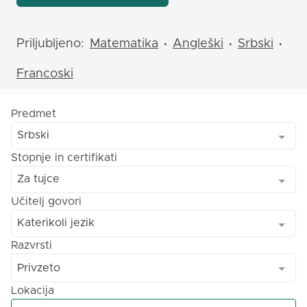
Priljubljeno:
Matematika
Angleški
Srbski
•
•
•
Francoski
Predmet
Srbski
Stopnje in certifikati
Za tujce
Učitelj govori
Katerikoli jezik
Razvrsti
Privzeto
Lokacija