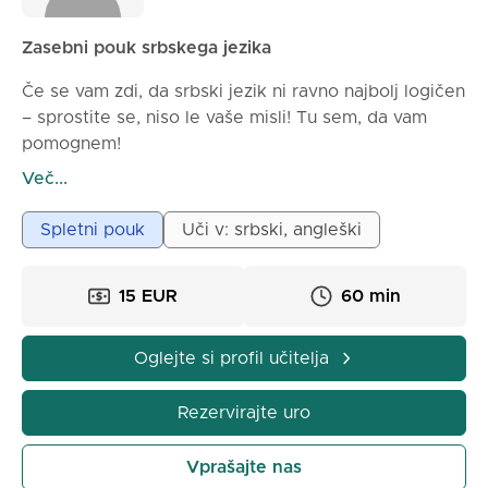
Zasebni pouk srbskega jezika
Če se vam zdi, da srbski jezik ni ravno najbolj logičen
– sprostite se, niso le vaše misli! Tu sem, da vam
pomognem!
Zdravo! Moje ime je Kristina in magisterij sem
Več...
zaključila na Filozofski fakulteti v Nišu, na oddelku za
srbistiko. Poučujem osnovnošolce in srednješolce,
Spletni pouk
Uči v: srbski, angleški
pripravljam na sprejemni izpit iz srbskega jezika, pa
tudi pouk srbščine kot tujega jezika. Pouk poteka
15 EUR
60 min
prek spleta, en čas traja eno uro, prvi čas pa je v
obliki brezplačnega posvetovanja in lahko traja do
45 minut (velja za srbščino kot tuji jezik in pripravo
Oglejte si profil učitelja
na sprejemni izpit). Če ste zainteresirani, se obrnite
za več informacij.
Rezervirajte uro
Vprašajte nas