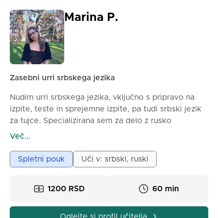
Marina P.
Zasebni urri srbskega jezika
Nudim urri srbskega jezika, vključno s pripravo na
izpite, teste in sprejemne izpite, pa tudi srbski jezik
za tujce. Specializirana sem za delo z rusko
govorečimi osebami, glede na moje odlično znanje
Več...
ruskega jezika.
Ur za odrasle traja 60 minut (1200 dinarjev), za
Spletni pouk
Uči v: srbski, ruski
otroke pa 45 minut (900 dinarjev). Poučevanje
poteka prek spleta, plačilo pa se izvaja izključno v
1200 RSD
60 min
dinarjih.
Študent sem (diplomirana) na Filozofski fakulteti v
Nišu. Študiram na oddelku za ruski jezik in
Oglejte si profil učitelja