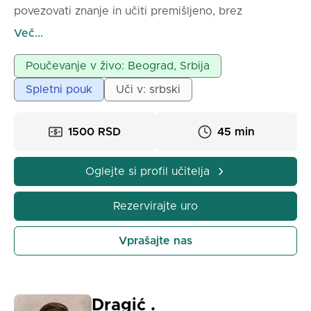
povezovati znanje in učiti premišljeno, brez
mehanskega pomnjenja. Skozi delo odkrivajo, da je
Več...
branje lahko vznemirljivo, gramatika pa enostavna in
logična. Ura traja 90 minut in je polna aktivnosti, kot
Poučevanje v živo: Beograd, Srbija
so delovne kartice, ustvarjalne igre in zanimive
Spletni pouk
Uči v: srbski
predstavitve.
1500 RSD
45 min
Oglejte si profil učitelja
Rezervirajte uro
Vprašajte nas
Dragić .