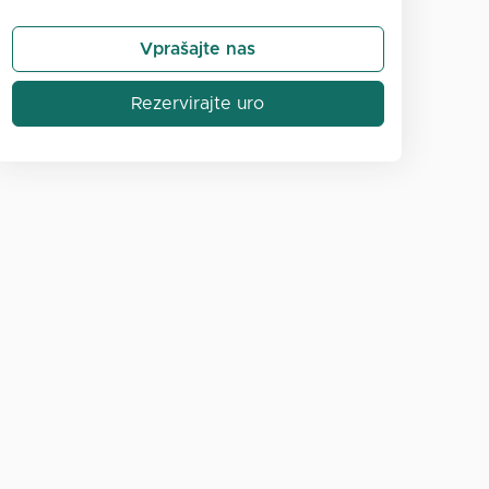
Vprašajte nas
Rezervirajte uro