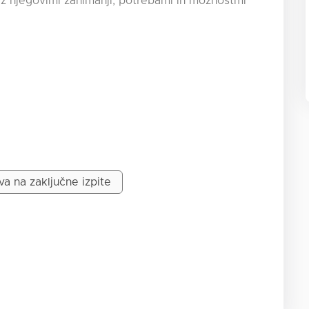
 z njegovimi zanimanji, potrebami in možnostmi
va na zaključne izpite