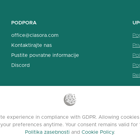
PODPORA
UP
office@clasora.com
Po
Kontaktirajte nas
Pri
Pustite povratne informacije
Pol
Discord
Po
Re
te experience in compliance with GDPR. Allowing cookies 
 your preferences anytime. Your consent remains valid for 
Politika zasebnosti
and
Cookie Policy
.