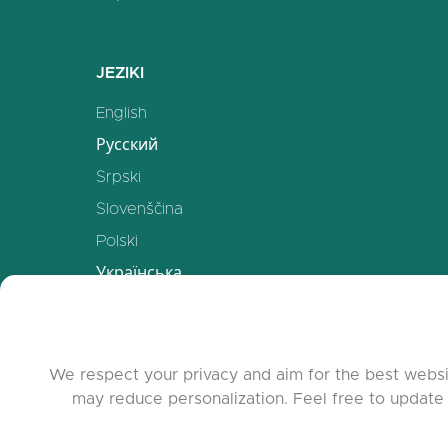
JEZIKI
English
Русский
Srpski
Slovenščina
Polski
Українська
Deutsch
Español
Français
We respect your privacy and aim for the best websi
may reduce personalization. Feel free to update
中文