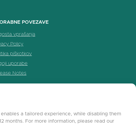
ORABNE POVEZAVE
gosta vprašanja
vacy Policy
itika piškotkov
goji uporabe
lease Notes
enables a tailored experience, while disabling them
12 months. For more information, please read our