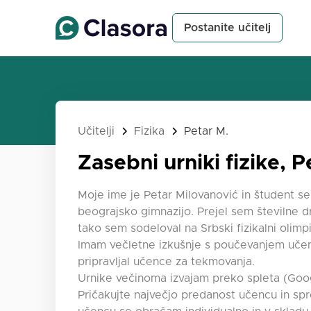
Postanite učitelj
Učitelji
Fizika
Petar M.
Zasebni urniki fizike, P
Moje ime je Petar Milovanović in študent se
beograjsko gimnazijo. Prejel sem številne d
tako sem sodeloval na Srbski fizikalni olimpi
Imam večletne izkušnje s poučevanjem učenc
pripravljal učence za tekmovanja.
Urnike večinoma izvajam preko spleta (Googl
Pričakujte največjo predanost učencu in sp