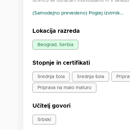
učencu se obračam individualno in v skladu
(Samodejno prevedeno) Poglej izvirnik...
Lokacija razreda
Beograd, Serbia
Stopnje in certifikati
Srednja šola
Srednja šola
Pripra
Priprava na malo maturo
Učitelj govori
Srbski