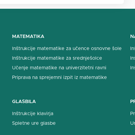
MATEMATIKA
N
Inštrukcije matematike za učence osnovne šole
In
Inštrukcije matematike za srednješolce
In
Učenje matematike na univerzitetni ravni
In
Priprava na sprejemni izpit iz matematike
GLASBILA
P
Inštrukcije klavirja
Pr
Spletne ure glasbe
U