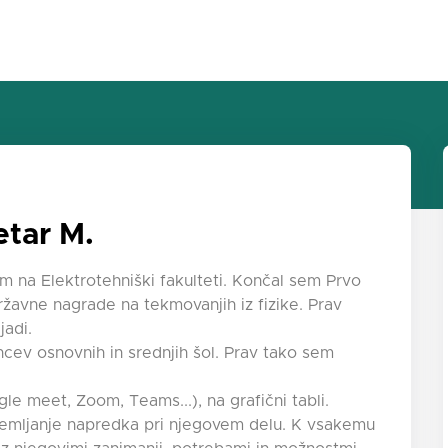
etar M.
m na Elektrotehniški fakulteti. Končal sem Prvo
ržavne nagrade na tekmovanjih iz fizike. Prav
jadi.
ev osnovnih in srednjih šol. Prav tako sem
e meet, Zoom, Teams...), na grafični tabli.
remljanje napredka pri njegovem delu. K vsakemu