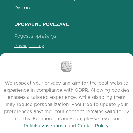
Discord
UPORABNE POVEZAVE
Pogosta vprašanja
Privacy Policy
Politika piškotkov
Pogoji uporabe
Release Notes
We respect your privacy and aim for the best website
experience in compliance with GDPR. Allowing cookies
enables a tailored experience, while disabling them
may reduce personalization. Feel free to update your
preferences anytime. Your consent remains valid for 12
months. For more information, please read our
Politika zasebnosti
and
Cookie Policy
.