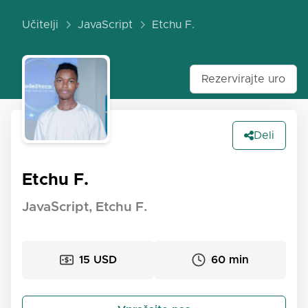
Učitelji
JavaScript
Etchu F.
Rezervirajte uro
Deli
Etchu F.
JavaScript, Etchu F.
15 USD
60 min