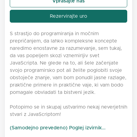
Vprašajte nas
Rezervirajte uro
S strastjo do programiranja in močnim
prepričanjem, da lahko kompleksne koncepte
naredimo enostavne za razumevanje, sem tukaj,
da vas popeljem skozi vznemirljiv svet
JavaScripta. Ne glede na to, ali šele začenjate
svojo programirsko pot ali želite poglobiti svoje
obstoječe znanje, vam bom ponudil jasne razlage,
praktične primere in praktične vaje, ki vam bodo
pomagale obvladati ta bistveni jezik.
Potopimo se in skupaj ustvarimo nekaj neverjetnih
stvari z JavaScriptom!
(Samodejno prevedeno) Poglej izvirnik...