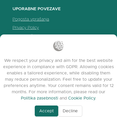
UPORABNE POVEZAVE
Pogosta vprašanja
Privacy Policy
Politika piškotkov
Pogoji uporabe
Release Notes
We respect your privacy and aim for the best website
experience in compliance with GDPR. Allowing cookies
enables a tailored experience, while disabling them
may reduce personalization. Feel free to update your
preferences anytime. Your consent remains valid for 12
months. For more information, please read our
Politika zasebnosti
and
Cookie Policy
.
Accept
Decline
www.quora.com/prof
© 2026 clasora.com platform | Vse pravice
Agent-7/Maximizing-