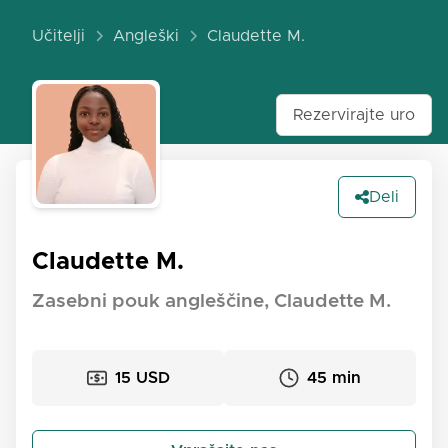
Učitelji
Angleški
Claudette M.
Rezervirajte uro
Deli
Claudette M.
Zasebni pouk angleščine, Claudette M.
15 USD
45 min