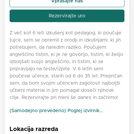
Vprašajte nas
Rezervirajte uro
Z več kot 6 leti izkušenj kot pedagog, ki poučuje
tujce, sem se opremil z orodji in izkušnjami, ki jih
potrebujem, da naredim razliko. Poučujem
angleščino tistim, ki je ne govorijo, tistim, ki želijo
izboljšati svojo angleščino, in tistim, ki se
pripravljajo na teste/izpite. V 6 letih sem
poučeval učence, starih od 6 do 35 let. Prepričan
sem, da bom svojim učencem zagotovil najboljši
učbeni material in jim pomagal doseči njihove
cilje. Rezervirajte pri meni še danes in začnimo!
(Samodejno prevedeno) Poglej izvirnik...
Lokacija razreda