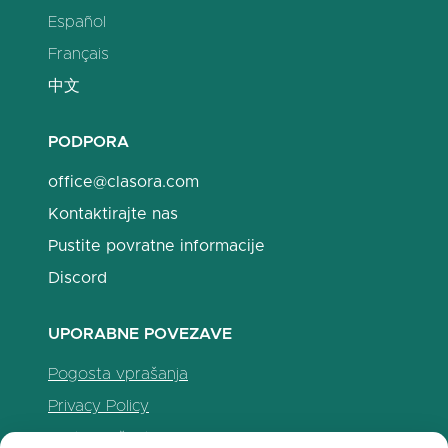
Español
Français
中文
PODPORA
office@clasora.com
Kontaktirajte nas
Pustite povratne informacije
Discord
UPORABNE POVEZAVE
Pogosta vprašanja
Privacy Policy
Politika piškotkov