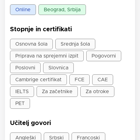
Online
Beograd, Srbija
Stopnje in certifikati
Osnovna šola
Srednja šola
Priprava na sprejemni izpit
Pogovorni
Poslovni
Slovnica
Cambrige certifikat
FCE
CAE
IELTS
Za začetnike
Za otroke
PET
Učitelj govori
Angleški
Srbski
Francoski