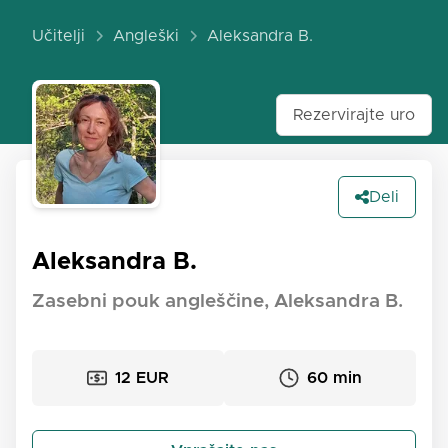
Učitelji
Angleški
Aleksandra B.
Rezervirajte uro
Deli
Aleksandra B.
Zasebni pouk angleščine, Aleksandra B.
12 EUR
60 min