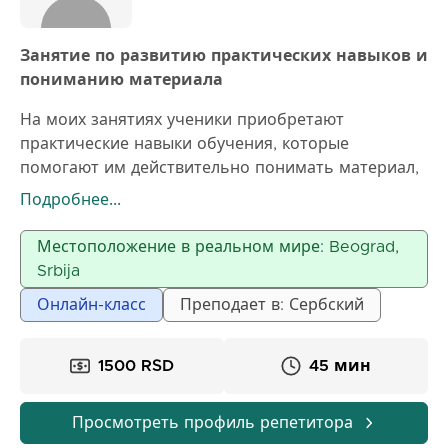
Занятие по развитию практических навыков и
пониманию материала
На моих занятиях ученики приобретают
практические навыки обучения, которые
помогают им действительно понимать материал,
связывать знания и учиться с умом, без
Подробнее...
механического заучивания. Через работу они
обнаруживают, что чтение может быть
Местоположение в реальном мире: Beograd,
увлекательным, а грамматика простой и
Srbija
логичной. Занятие длится 90 минут и наполнено
Онлайн-класс
Преподает в: Сербский
такими активностями, как рабочие карточки,
творческие игры и интересные презентации.
1500 RSD
45 мин
Просмотреть профиль репетитора