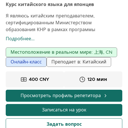
Курс китайского языка для японцев
Я являюсь китайским преподавателем,
сертифицированным Министерством
образования КНР в рамках программы
"Сертификат высшего китайского преподавателя".
Подробнее...
В моем классе учащиеся могут быстро освоить
китайский язык, а также получить больше знаний
Местоположение в реальном мире: 上海, CN
о китайской истории, культуре и географии. Рада
Онлайн-класс
Преподает в: Китайский
приветствовать японских детей, желающих
быстрее освоить китайский язык.
400 CNY
120 мин
Просмотреть профиль репетитора
Записаться на урок
Задать вопрос