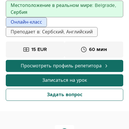
четко, эффективно и интересно передавать язык и
Местоположение в реальном мире: Belgrade,
культуру. Посвящен развитию учащихся и
Сербия
постоянному совершенствованию, с сильным
Онлайн-класс
акцентом на коммуникацию и реальное
применение языка.
Преподает в: Сербский, Английский
15 EUR
60 мин
Просмотреть профиль репетитора
Записаться на урок
Задать вопрос