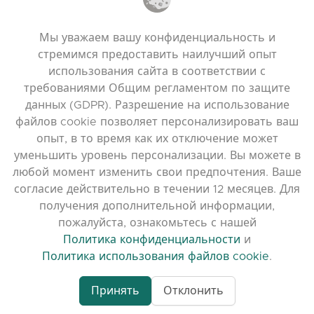
ПОЛЕЗНЫЕ ССЫЛКИ
Мы уважаем вашу конфиденциальность и
Часто задаваемые вопросы
стремимся предоставить наилучший опыт
Политика конфиденциальности
использования сайта в соответствии с
требованиями Общим регламентом по защите
Политика использования файлов cookie
данных (GDPR). Разрешение на использование
Условия использования
файлов cookie позволяет персонализировать ваш
Примечания к выпуску
опыт, в то время как их отключение может
уменьшить уровень персонализации. Вы можете в
любой момент изменить свои предпочтения. Ваше
согласие действительно в течении 12 месяцев. Для
получения дополнительной информации,
пожалуйста, ознакомьтесь с нашей
Политика конфиденциальности
и
Политика использования файлов cookie
.
Принять
Отклонить
www.quora.com/prof
© 2026 clasora.com platform | Все права
Agent-7/Maximizing-
защищены | Developed by
C9 Group