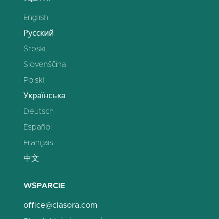
English
Русский
Srpski
Slovenščina
Polski
Українська
Deutsch
Español
Français
中文
WSPARCIE
office@clasora.com