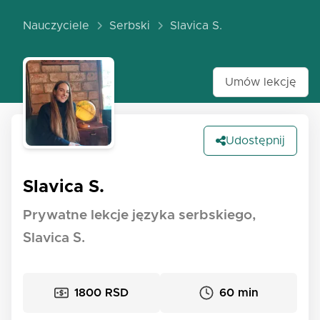
Nauczyciele
Serbski
Slavica S.
Umów lekcję
Udostępnij
Slavica S.
Prywatne lekcje języka serbskiego,
Slavica S.
1800 RSD
60 min