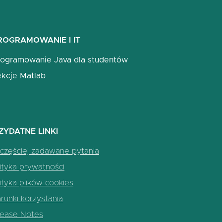
ROGRAMOWANIE I IT
rogramowanie Java dla studentów
ekcje Matlab
ZYDATNE LINKI
częściej zadawane pytania
ityka prywatności
ityka plików cookies
unki korzystania
lease Notes