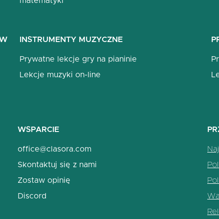
matematyki
ÓW
INSTRUMENTY MUZYCZNE
P
Prywatne lekcje gry na pianinie
P
Lekcje muzyki on-line
L
WSPARCIE
PR
office@clasora.com
Naj
Skontaktuj się z nami
Pol
Zostaw opinię
Pol
Discord
War
Re