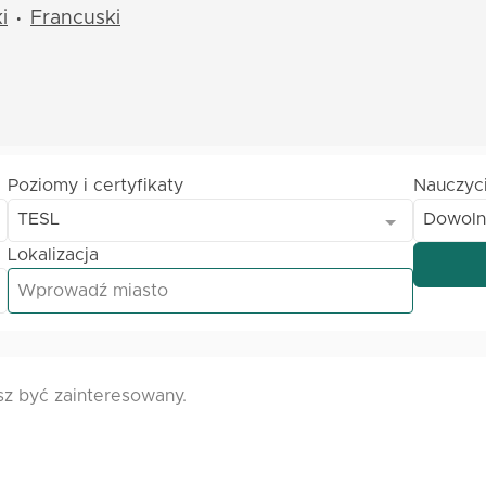
i
Francuski
•
Poziomy i certyfikaty
Nauczyc
TESL
Dowoln
Lokalizacja
sz być zainteresowany.