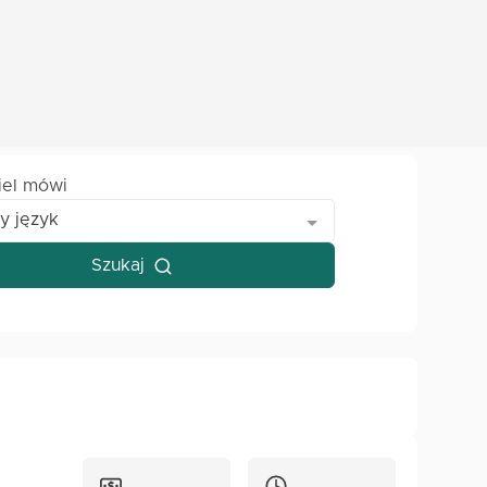
iel mówi
y język
Szukaj