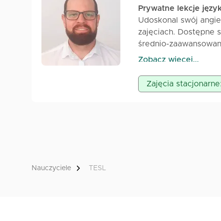
Prywatne lekcje języ
Udoskonal swój angie
zajęciach. Dostępne 
średnio-zaawansowan
korepetycje oraz prz
Zobacz więcej...
Zajęcia stacjonarne
Nauczyciele
TESL