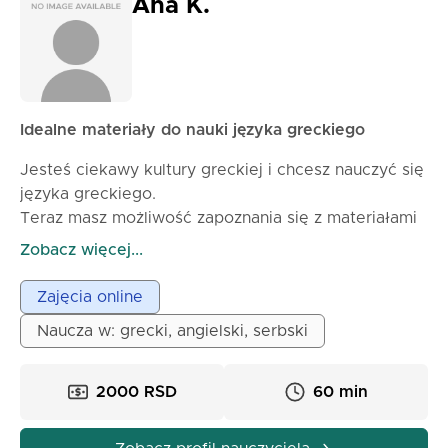
klasy, które są spokojne, przyjazne i interesujące,
Ana K.
gdzie nauka jest dostępna zarówno w języku
angielskim, jak i greckim. Ostatecznie moim celem
jest rozszerzenie mojego nauczania poza granice,
czyniąc je dostępnym na całym świecie.
Idealne materiały do nauki języka greckiego
Jesteś ciekawy kultury greckiej i chcesz nauczyć się
języka greckiego.
Teraz masz możliwość zapoznania się z materiałami
dla początkujących.
Zobacz więcej...
Po ukończeniu kursu, będziesz mógł porozumiewać
się (A2) w języku greckim.
Zajęcia online
Materiały zawierają dwie lekcje dziennie przez
Naucza w: grecki, angielski, serbski
cztery tygodnie.
W lekcjach znajdziesz profesjonalne słownictwo,
gramatykę i ćwiczenia do nauki nowego leksykonu.
2000 RSD
60 min