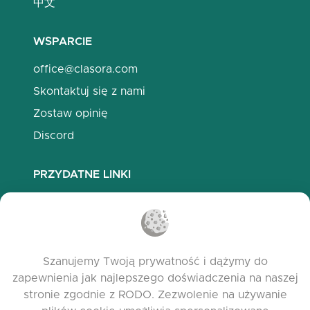
中文
WSPARCIE
office@clasora.com
Skontaktuj się z nami
Zostaw opinię
Discord
PRZYDATNE LINKI
Najczęściej zadawane pytania
Polityka prywatności
Polityka plików cookies
Szanujemy Twoją prywatność i dążymy do
Warunki korzystania
zapewnienia jak najlepszego doświadczenia na naszej
Release Notes
stronie zgodnie z RODO. Zezwolenie na używanie