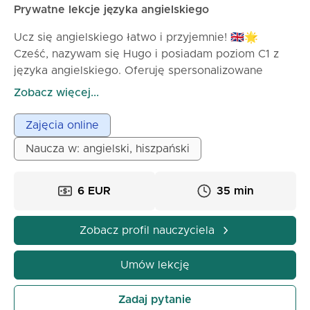
Prywatne lekcje języka angielskiego
Ucz się angielskiego łatwo i przyjemnie! 🇬🇧🌟
Cześć, nazywam się Hugo i posiadam poziom C1 z
języka angielskiego. Oferuję spersonalizowane
lekcje online dla: Poziomów początkujących i średnio
Zobacz więcej...
zaawansowanych
Dzieci, nastolatków lub dorosłych, którzy chcą
Zajęcia online
poprawić swoją konwersację, gramatykę i
Naucza w: angielski, hiszpański
słownictwo
Przygotowania do egzaminów szkolnych lub
certyfikatów
6 EUR
35 min
Jak wyglądają moje lekcje? ✅ Bardzo praktyczne i
dynamiczne
Zobacz profil nauczyciela
✅ Dostosowane do twoich potrzeb
✅ Elastyczne harmonogramy, wygodne z domu
Umów lekcję
Zadaj pytanie