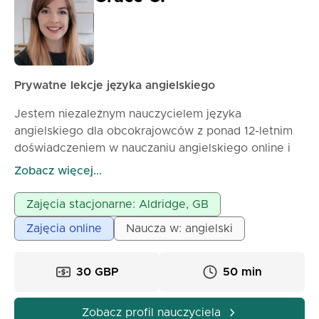
Prywatne lekcje języka angielskiego
Jestem niezależnym nauczycielem języka
angielskiego dla obcokrajowców z ponad 12-letnim
doświadczeniem w nauczaniu angielskiego online i
za granicą. Podróżuję po świecie, oferując moje
Zobacz więcej...
doświadczenie zarówno online, jak i w klasie. Mój
styl nauczania jest skoncentrowany na uczniu i
Zajęcia stacjonarne: Aldridge, GB
adaptacyjny, pomagając uczniom postępować we
Zajęcia online
Naucza w: angielski
własnym tempie. Będziemy pracować razem, aby
określić Twoje cele i stworzyć lekcje, które są
praktyczne, angażujące i dostosowane do Twoich
30 GBP
50 min
potrzeb. Jedną z moich ról jest pomaganie grupom
uczniów w wieku 16+ w osiąganiu sukcesu na
Zobacz profil nauczyciela