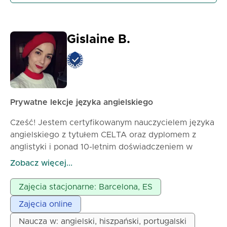
Gislaine B.
Prywatne lekcje języka angielskiego
Cześć! Jestem certyfikowanym nauczycielem języka
angielskiego z tytułem CELTA oraz dyplomem z
anglistyki i ponad 10-letnim doświadczeniem w
nauczaniu dorosłych i młodzieży, zarówno
Zobacz więcej...
stacjonarnie, jak i online. Moje zajęcia są praktyczne,
dynamiczne i spersonalizowane. Specjalizuję się w
Zajęcia stacjonarne: Barcelona, ES
pomaganiu Ci mówić z większą pewnością siebie i
Zajęcia online
płynnością, używając angielskiego w realnych
sytuacjach: w pracy, na studiach, podczas podróży
Naucza w: angielski, hiszpański, portugalski