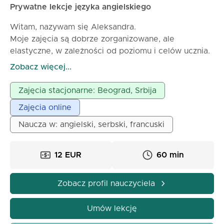
Prywatne lekcje języka angielskiego
Witam, nazywam się Aleksandra.
Moje zajęcia są dobrze zorganizowane, ale
elastyczne, w zależności od poziomu i celów ucznia.
Niezależnie od tego, czy potrzebujesz angielskiego
Zobacz więcej...
do podróży, pracy, szkoły czy osobistego rozwoju,
tworzę relaksujące i motywujące środowisko
Zajęcia stacjonarne: Beograd, Srbija
uczenia, w którym możesz stopniowo poprawiać
Zajęcia online
swoje umiejętności mówienia, słuchania i rozumienia.
Nie mogę się doczekać, aby pomóc Ci osiągnąć
Naucza w: angielski, serbski, francuski
Twoje językowe cele poprzez przyjemne i
efektywne lekcje!
12 EUR
60 min
Zobacz profil nauczyciela
Umów lekcję