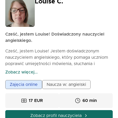
Louise C.
Cześć, jestem Louise! Doświadczony nauczyciel
angielskiego.
Cześć, jestem Louise! Jestem doświadczonym
nauczycielem angielskiego, który pomaga uczniom
poprawić umiejętności mówienia, słuchania i
pewności siebie w realnych sytuacjach. Specjalizuję
Zobacz więcej...
się w nauczaniu dorosłych i nastolatków na poziomie
podstawowym i średnim, tworząc lekcje praktyczne,
Zajęcia online
Naucza w: angielski
przyjemne i dostosowane do Twoich celów. Moje
podejście jest interaktywne i wspierające —
17 EUR
60 min
koncentruję się na przydatnym słownictwie,
naturalnych wyrażeniach i jasnych wyjaśnieniach
gramatyki, które ożywiam poprzez ćwiczenia
Zobacz profil nauczyciela