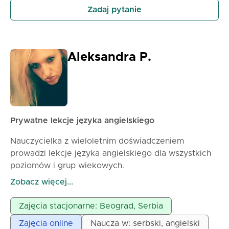
Zadaj pytanie
Aleksandra P.
Prywatne lekcje języka angielskiego
Nauczycielka z wieloletnim doświadczeniem
prowadzi lekcje języka angielskiego dla wszystkich
poziomów i grup wiekowych.
Przygotowuję uczniów do rozmów kwalifikacyjnych
Zobacz więcej...
w biznesie oraz do międzynarodowych egzaminów
(TOEFL, IELTS itp.)
Zajęcia stacjonarne: Beograd, Serbia
Serbski dla obcokrajowców poprzez angielski online
Zajęcia online
Naucza w: serbski, angielski
Lekcje odbywają się online za pośrednictwem