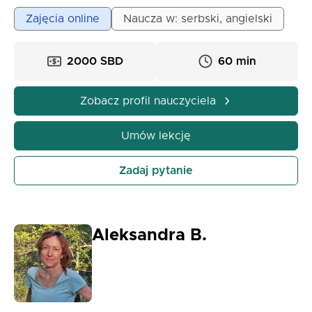
wykorzystuję praktyczne i interaktywne metody, gry,
Zajęcia online
Naucza w: serbski, angielski
piosenki i ciekawe zadania – dzięki czemu nauka jest
zabawna, motywująca i skuteczna.
2000 SBD
60 min
Dołącz do mnie i odkryj, jak języki mogą stać się
Twoją ulubioną przygodą! ✨
Zobacz profil nauczyciela
Umów lekcję
Zadaj pytanie
Aleksandra B.