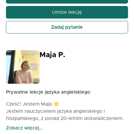
konwersacyjne. Niezależnie od tego, czy
przygotowujesz się do podróży, pracy czy
Umów lekcję
codziennej komunikacji, pomogę Ci używać
angielskiego płynniej i z pewnością siebie.
Zadaj pytanie
Uczniowie opisują moje lekcje jako przyjazne,
motywujące i skuteczne. Uważam, że nauka języka
powinna być przyjemna, dlatego tworzę pozytywne
środowisko, w którym możesz postępować krok po
Maja P.
kroku i czuć dumę ze swoich osiągnięć. Jeśli jesteś
gotowy na poprawę swojej znajomości angielskiego
w sposób naturalny i satysfakcjonujący, chętnie z
Tobą pracować!
Prywatne lekcje języka angielskiego
Cześć! Jestem Maja 🌟
Jestem nauczycielem języka angielskiego i
hiszpańskiego, z ponad 20-letnim doświadczeniem.
Uwielbiam uczyć moich uczniów, jak mówić, czytać i
Zobacz więcej...
pisać z pewnością siebie. Podczas zajęć