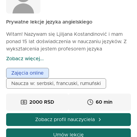
Prywatne lekcje języka angielskiego
Witam! Nazywam się Ljiljana Kostandinović i mam
ponad 15 lat doświadczenia w nauczaniu języków. Z
wykształcenia jestem profesorem języka
angielskiego i francuskiego, a także uczę języka
Zobacz więcej...
serbskiego i rumuńskiego. Pracowałam z uczniami w
każdym wieku – od licealistów po dorosłych –
Zajęcia online
zarówno online, jak i na zajęciach stacjonarnych.
Naucza w: serbski, francuski, rumuński
Moje lekcje są interaktywne, dostosowane do
potrzeb uczniów i łączą konwersację, ćwiczenia
gramatyczne, zadania kreatywne oraz materiały
2000 RSD
60 min
multimedialne. Szczególny nacisk kładę na
praktyczne użycie języka i rozwijanie pewności
Zobacz profil nauczyciela
siebie w mowie. Podczas zajęć uczniowie będą:
Poprawiać zrozumienie i mówienie w języku
Umów lekcję