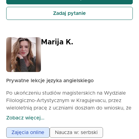
Zdobywać umiejętności samodzielnej nauki i
komunikacji Rozwijać pewność siebie w używaniu
Zadaj pytanie
języka w realnych sytuacjach Zapoznawać się z
kulturą i zwyczajami krajów, których języka uczą się.
Marija K.
Prywatne lekcje języka angielskiego
Po ukończeniu studiów magisterskich na Wydziale
Filologiczno-Artystycznym w Kragujevacu, przez
wieloletnią pracę z uczniami doszłam do wniosku, że
język angielski najlepiej uczy się poprzez
Zobacz więcej...
konwersację. Dlatego zawsze staram się wybierać
dobre tematy, o których możemy swobodnie
Zajęcia online
Naucza w: serbski
porozmawiać i w ten sposób budować wszystkie