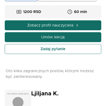
różnych aplikacji, możliwe również na żywo
(Belgrad)
1200 RSD
60 min
60 min – 1200 din; 90 min – 1600 din.
Zobacz profil nauczyciela
Umów lekcję
Zadaj pytanie
Oto kilka zagranicznych postów, którymi możesz
być zainteresowany.
Ljiljana K.