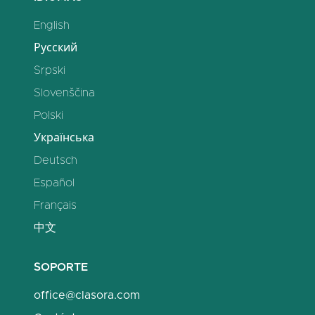
English
Русский
Srpski
Slovenščina
Polski
Українська
Deutsch
Español
Français
中文
SOPORTE
office@clasora.com