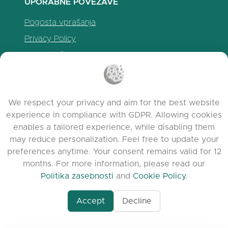
UPORABNE POVEZAVE
Pogosta vprašanja
Privacy Policy
Politika piškotkov
Pogoji uporabe
Release Notes
We respect your privacy and aim for the best website
experience in compliance with GDPR. Allowing cookies
enables a tailored experience, while disabling them
may reduce personalization. Feel free to update your
preferences anytime. Your consent remains valid for 12
months. For more information, please read our
Politika zasebnosti
and
Cookie Policy
.
Accept
Decline
www.quora.com/prof
© 2026 clasora.com platform | Vse pravice
Agent-7/Maximizing-
pridržane | Developed by
C9 Group
Learning-Potential-T